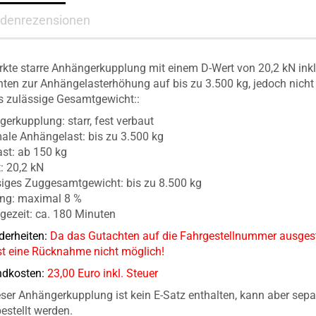
denrezensionen
rkte starre Anhängerkupplung mit einem D-Wert von 20,2 kN inkl
ten zur Anhängelasterhöhung auf bis zu 3.500 kg, jedoch nich
s zulässige Gesamtgewicht::
erkupplung: starr, fest verbaut
le Anhängelast: bis zu 3.500 kg
ast: ab 150 kg
: 20,2 kN
iges Zuggesamtgewicht: bis zu 8.500 kg
ung: maximal 8 %
ezeit: ca. 180
Minuten
erheiten:
D
a das Gutachten auf die Fahrgestellnummer ausgest
ist eine Rücknahme nicht möglich!
ndkosten:
23,00 Euro inkl. Steuer
eser Anhängerkupplung ist kein E-Satz enthalten, kann aber sepa
estellt werden.