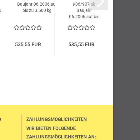
Baujahr 06.2006 auf
906/907 ab
906 ab B
uf
bis zu 3.500 kg
Baujahr
06.2006 
06.2006 auf bis
zu 5.5
zu 3.500 kg
Gesamtg
Gesamtgewicht
535,55 EUR
535,55 EUR
535,55 
D
ZAHLUNGSMÖGLICHKEITEN
WIR BIETEN FOLGENDE
ZAHLUNGSMÖGLICHKEITEN AN: