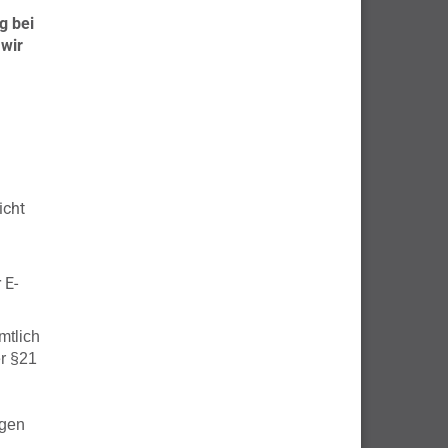
g bei
 wir
icht
 E-
mtlich
r §21
agen