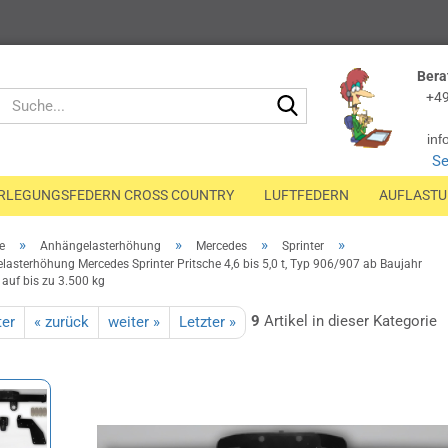
Bera
Suche...
+49
inf
Se
RLEGUNGSFEDERN CROSS COUNTRY
LUFTFEDERN
AUFLAST
»
»
»
»
e
Anhängelasterhöhung
Mercedes
Sprinter
asterhöhung Mercedes Sprinter Pritsche 4,6 bis 5,0 t, Typ 906/907 ab Baujahr
auf bis zu 3.500 kg
9
Artikel in dieser Kategorie
ter
« zurück
weiter »
Letzter »