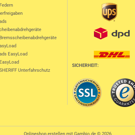
Federn
lerfreigaben
ads
heibenabdrehgeräte
Bremsscheibenabdrehgeräte
EasyLoad
ads EasyLoad
 EasyLoad
SICHERHEIT:
SHERIFF Unterfahrschutz
Onlineshop erstellen
mit Gambio.de © 2026