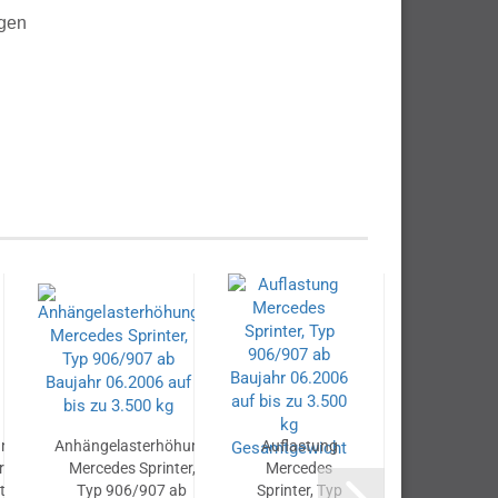
igen
ung
Anhängelasterhöhung
Auflastung
Auflas
r
Mercedes Sprinter,
Mercedes
Merce
t,
Typ 906/907 ab
Sprinter, Typ
Sprinte