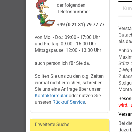
der folgenden
Kun
Telefonnummer
+49 (0 21 31) 79 77 77
Verstä
Gutach
von Mo. - Do.: 09:00 - 17:00 Uhr
als da
und Freitag: 09:00 - 16:00 Uhr
Mittagspause: 12:00 - 13:30 Uhr
Anhäng
Maxima
auch persönlich für Sie da.
Stützl
D-Wert
Sollten Sie uns zu den o.g. Zeiten
Zuläss
einmal nicht erreichen, schreiben
Steig
Sie uns eine Anfrage über unser
Montag
Kontakformular
oder nutzen Sie
Besond
unseren
Rückruf Service
.
wird, 
Versa
Bei di
Erweiterte Suche
dazu b