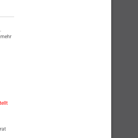
.
t mehr
ellt
rat