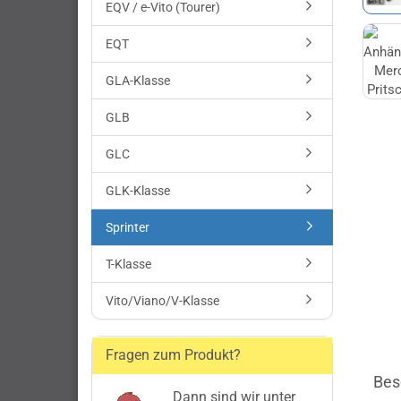
EQV / e-Vito (Tourer)
EQT
GLA-Klasse
GLB
GLC
GLK-Klasse
Sprinter
T-Klasse
Vito/Viano/V-Klasse
Fragen zum Produkt?
Bes
Dann sind wir unter