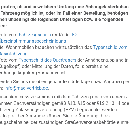
 prüfen, ob und in welchem Umfang eine Anhängelasterhöhun
Fahrzeug möglich ist, oder im Fall einer Bestellung, benötigen
nen unbedingt die folgenden Unterlagen bzw. die folgenden
en:
Foto vom
Fahrzeugschein
und/oder
EG-
Übereinstimmungsbescheinigung
.
Bei Wohnmobilen brauchen wir zusätzlich das
Typenschild vom
Basisfahrzeug
.
Foto vom
Typenschild des Querträgers
der Anhängerkupplung (n
Kugelkopf) oder Mitteilung der Daten, falls bereits eine
Anhängerkupplung vorhanden ist.
senden Sie uns die oben genannten Unterlagen bzw. Angaben per
n:
info@mad-vertrieb.de
.
utachten muss zusammen mit dem Fahrzeug noch von einem a
nnten Sachverständigen gemäß §13, §15 oder §19,2 ; 3 ; 4 ode
ahrzeug-Zulassungsverordnung (FZV) begutachtet werden.
rfolgreicher Abnahme können Sie die Änderung Ihres
ugscheins bei der zuständigen Straßenverkehrsbehörde eintr
.