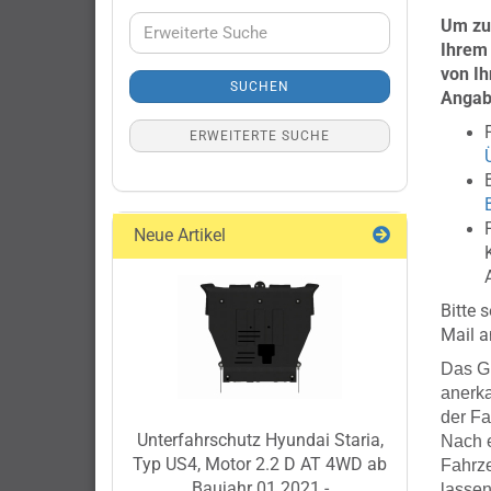
Erweiterte
Um zu
Suche
Ihrem 
von
Ih
SUCHEN
Angab
ERWEITERTE SUCHE
Neue Artikel
Bitte 
Mail a
Das G
anerka
der F
Unterfahrschutz Hyundai Staria,
Nach e
Typ US4, Motor 2.2 D AT 4WD ab
Fahrze
Baujahr 01.2021 -
lassen