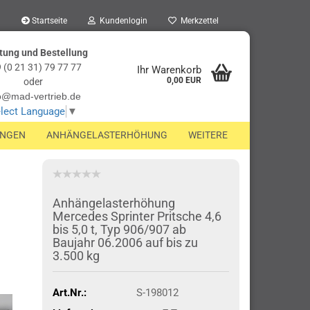
Startseite
Kundenlogin
Merkzettel
tung und Bestellung
 (0 21 31) 79 77 77
Ihr Warenkorb
0,00 EUR
oder
o@mad-vertrieb.de
lect Language
▼
UNGEN
ANHÄNGELASTERHÖHUNG
WEITERE
Anhängelasterhöhung
Mercedes Sprinter Pritsche 4,6
bis 5,0 t, Typ 906/907 ab
Baujahr 06.2006 auf bis zu
3.500 kg
Art.Nr.:
S-198012