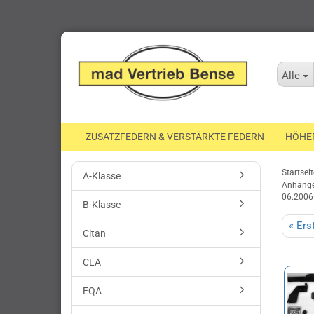
Alle
ZUSATZFEDERN & VERSTÄRKTE FEDERN
HÖHE
Startseit
A-Klasse
Anhängel
06.2006 
B-Klasse
« Ers
Citan
CLA
EQA