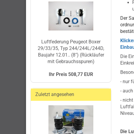
Der Sa
ordnu
bestät
Klicke
Luftfederung Peugeot Boxer
Einbau
29/33/35, Typ 244/244L/244D,
Baujahr 12.01.. (8") (Rückläufer
Die Ei
mit Gebrauchsspuren)
Einkre
Besond
Ihr Preis 508,77 EUR
- nur 
- auch
Zuletzt angesehen
-
nicht
Luftfa
Niveau
Die Lu