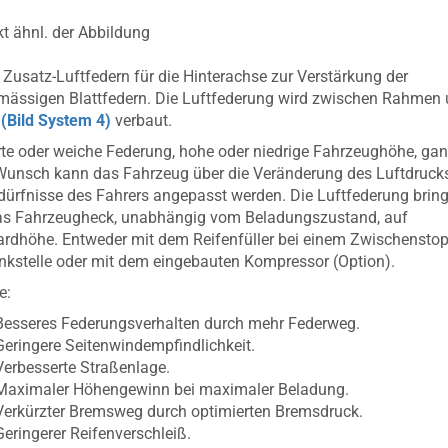
t ähnl. der Abbildung
 Zusatz-Luftfedern für die Hinterachse zur Verstärkung der
mässigen Blattfedern. Die Luftfederung wird zwischen Rahmen
e
(Bild System 4)
verbaut.
te oder weiche Federung, hohe oder niedrige Fahrzeughöhe, ga
unsch kann das Fahrzeug über die Veränderung des Luftdruck
dürfnisse des Fahrers angepasst werden. Die Luftfederung bring
das Fahrzeugheck, unabhängig vom Beladungszustand, auf
rdhöhe. Entweder mit dem Reifenfüller bei einem Zwischensto
nkstelle oder mit dem eingebauten Kompressor (Option).
e:
Besseres Federungsverhalten durch mehr Federweg.
Geringere Seitenwindempfindlichkeit.
Verbesserte Straßenlage.
Maximaler Höhengewinn bei maximaler Beladung.
Verkürzter Bremsweg durch optimierten Bremsdruck.
Geringerer Reifenverschleiß.