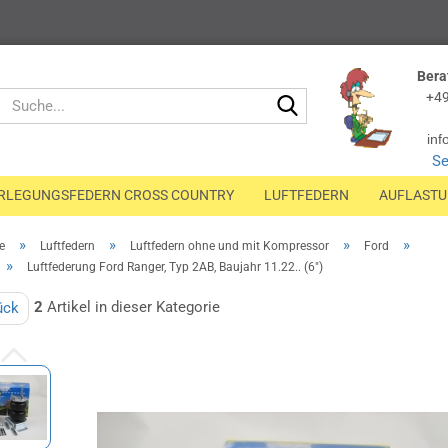
Bera
Suche...
+49
inf
Se
RLEGUNGSFEDERN CROSS COUNTRY
LUFTFEDERN
AUFLAST
»
»
»
»
e
Luftfedern
Luftfedern ohne und mit Kompressor
Ford
»
Luftfederung Ford Ranger, Typ 2AB, Baujahr 11.22.. (6")
2
Artikel in dieser Kategorie
ück