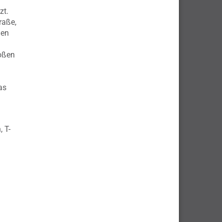
zt.
raße,
nen
roßen
as
 T-