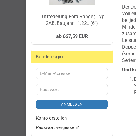
Der Do
Voll e
Luftfederung Ford Ranger, Typ
bei je
2AB, Baujahr 11.22.. (6")
Mindes
zusamm
ab 667,59 EUR
Leistu
Doppel
(kommt
Kundenlogin
Serien
Und ka
E-
Mail-
Adresse
Passwort
ANMELDEN
Konto erstellen
Passwort vergessen?