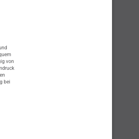
 und
equem
ig von
mdruck
den
g bei