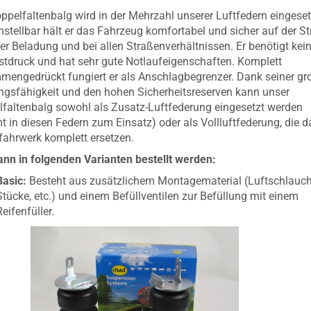
ppelfaltenbalg wird in der Mehrzahl unserer Luftfedern eingeset
instellbar hält er das Fahrzeug komfortabel und sicher auf der St
der Beladung und bei allen Straßenverhältnissen. Er benötigt kei
tdruck und hat sehr gute Notlaufeigenschaften. Komplett
engedrückt fungiert er als Anschlagbegrenzer. Dank seiner g
ngsfähigkeit und den hohen Sicherheitsreserven kann unser
faltenbalg sowohl als Zusatz-Luftfederung eingesetzt werden
 in diesen Federn zum Einsatz) oder als Vollluftfederung, die d
fahrwerk komplett ersetzen.
nn in folgenden Varianten bestellt werden:
Basic:
Besteht aus zusätzlichem Montagematerial (Luftschlauch,
Stücke, etc.) und einem Befüllventilen zur Befüllung mit einem
Reifenfüller.