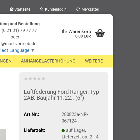
Startseite
Kundenlogin
Merkzettel
tung und Bestellung
 (0 21 31) 79 77 77
Ihr Warenkorb
0,00 EUR
oder
o@mad-vertrieb.de
lect Language
▼
UNGEN
ANHÄNGELASTERHÖHUNG
WEITERE
Luftfederung Ford Ranger, Typ
2AB, Baujahr 11.22.. (6")
Art.Nr.:
280823a-NR-
067124
Lieferzeit:
auf Lager,
Lieferzeit ca. 2 - 4