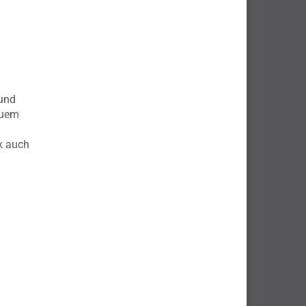
 und
quem
k auch