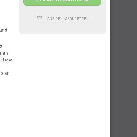
AUF DEN MERKZETTEL
 und
nz
s an
t bzw.
pp an