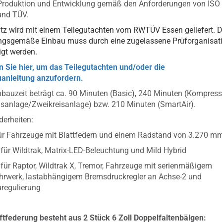
Produktion und Entwicklung gemäß den Anforderungen von ISO
und TÜV.
tz wird mit einem Teilegutachten vom RWTÜV Essen geliefert. D
ngsgemäße Einbau muss durch eine zugelassene Prüforganisat
igt werden.
n Sie hier, um das Teilegutachten und/oder die
anleitung anzufordern.
nbauzeit beträgt ca. 90 Minuten (Basic), 240 Minuten (Kompress
isanlage/Zweikreisanlage) bzw. 210 Minuten (SmartAir).
erheiten:
für Fahrzeuge mit Blattfedern und einem Radstand von 3.270 m
 für Wildtrak, Matrix-LED-Beleuchtung und Mild Hybrid
 für Raptor, Wildtrak X, Tremor, Fahrzeuge mit serienmäßigem
hrwerk, lastabhängigem Bremsdruckregler an Achse-2 und
regulierung
ftfederung besteht aus 2 Stück 6 Zoll Doppelfaltenbälgen: