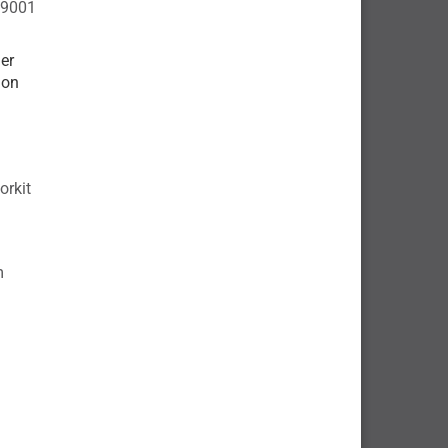
 9001
er
ion
orkit
m