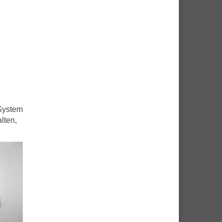
l
System
lten,