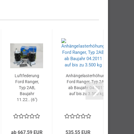
Luftfederung
Anhängelasterhöhung
Anhänge
Ford Ranger,
Ford Ranger, Typ 2AB
Ford Ran
Typ 2AB,
ab Baujahr 04.2011
ab Bauj
Baujahr
auf bis zu 3.500 kg
auf bis
11.22.. (6")
ab 667,59 EUR
535,55 EUR
1.022,21