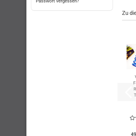
Passwort vergessen?
Zu di
F
R
(V
49