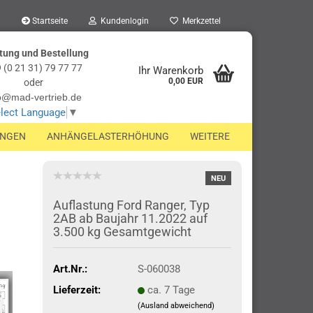
Startseite
Kundenlogin
Merkzettel
tung und Bestellung
 (0 21 31) 79 77 77
Ihr Warenkorb
0,00 EUR
oder
o@mad-vertrieb.de
lect Language
▼
UNGEN
ANHÄNGELASTERHÖHUNG
WEITERE
NEU
Auflastung Ford Ranger, Typ
2AB ab Baujahr 11.2022 auf
3.500 kg Gesamtgewicht
Art.Nr.:
S-060038
Lieferzeit:
ca. 7 Tage
(Ausland abweichend)