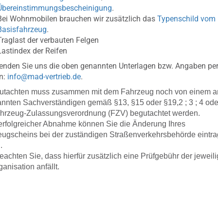
Übereinstimmungsbescheinigung
.
Bei Wohnmobilen brauchen wir zusätzlich das
Typenschild vom
Basisfahrzeug
.
Traglast der verbauten Felgen
Lastindex der Reifen
senden Sie uns die oben genannten Unterlagen bzw. Angaben per
n:
info@mad-vertrieb.de
.
utachten muss zusammen mit dem Fahrzeug noch von einem a
nnten Sachverständigen gemäß §13, §15 oder §19,2 ; 3 ; 4 ode
ahrzeug-Zulassungsverordnung (FZV) begutachtet werden.
rfolgreicher Abnahme können Sie die Änderung Ihres
ugscheins bei der zuständigen Straßenverkehrsbehörde eintr
.
beachten Sie, dass hierfür zusätzlich eine Prüfgebühr der jeweil
ganisation anfällt.