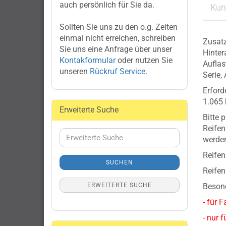
auch persönlich für Sie da.
Kun
Sollten Sie uns zu den o.g. Zeiten
einmal nicht erreichen, schreiben
Zusatz
Sie uns eine Anfrage über unser
Hinter
Kontakformular
oder nutzen Sie
Auflas
unseren
Rückruf Service
.
Serie,
Erford
1.065 
Erweiterte Suche
Bitte 
Reifen
Erweiterte
werden
Suche
Reifen
SUCHEN
Reifen
ERWEITERTE SUCHE
Besond
- für
- nur 