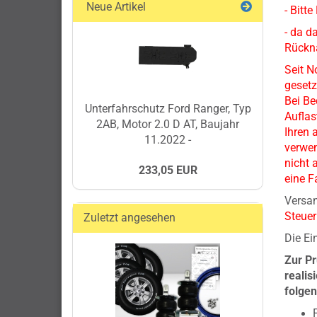
Neue Artikel
- Bitt
- da d
Rückn
Seit 
gesetz
Bei Be
Unterfahrschutz Ford Ranger, Typ
Auflas
2AB, Motor 2.0 D AT, Baujahr
Ihren 
11.2022 -
verwen
nicht 
233,05 EUR
eine F
Versa
Steuer
Zuletzt angesehen
Die Ei
Zur P
realis
folge