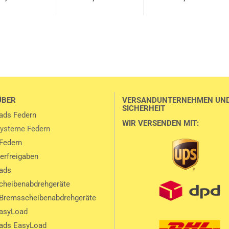
ÜBER
VERSANDUNTERNEHMEN UN
SICHERHEIT
ads Federn
WIR VERSENDEN MIT:
ysteme Federn
Federn
lerfreigaben
ads
heibenabdrehgeräte
Bremsscheibenabdrehgeräte
EasyLoad
ads EasyLoad