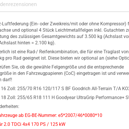
denrezensionen
-Luftfederung (Ein- oder Zweikreis/mit oder ohne Kompressor) f
achse und optional 4 Stück Leichtmetallfelgen inkl. Gutachten z
tung des zulässigen Gesamtgewichts auf 3.500 kg (Achslast vo
 Achslast hinten = 2.100 kg).
erlich ist eine Rad-/ Reifenkombination, die für eine Traglast von
kg pro Rad geeignet ist. Diese bieten wir optional an (siehe Opti
prüfen Sie, ob die gewähle Felgengröße und die entsprechende
größe in den Fahrzeugpapieren (CoC) eingetragen ist und verwe
 darf!
 16 Zoll: 255/70 R16 120/117 S BF Goodrich All-Terrain T/A KO
 18 Zoll: 255/65 R18 111 H Goodyear UltraGrip Performance+ 
erheiten:
 Fahrzeuge ab EG-BE-Nummer: e5*2007/46*0080*10
für 2.0 TDCi 4x4 170 PS / 125 kW