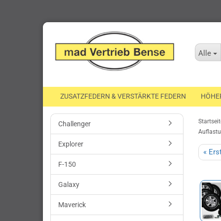
Alle
ZUSATZFEDERN & VERSTÄRKTE FEDERN
HÖHE
Startseit
Challenger
Auflast
Explorer
« Ers
F-150
Galaxy
Maverick