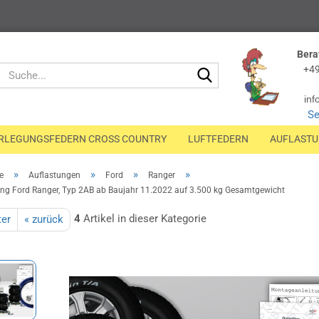
Bera
Suche...
+49
inf
Se
RLEGUNGSFEDERN CROSS COUNTRY
LUFTFEDERN
AUFLAST
»
»
»
»
e
Auflastungen
Ford
Ranger
ung Ford Ranger, Typ 2AB ab Baujahr 11.2022 auf 3.500 kg Gesamtgewicht
4
Artikel in dieser Kategorie
ter
« zurück