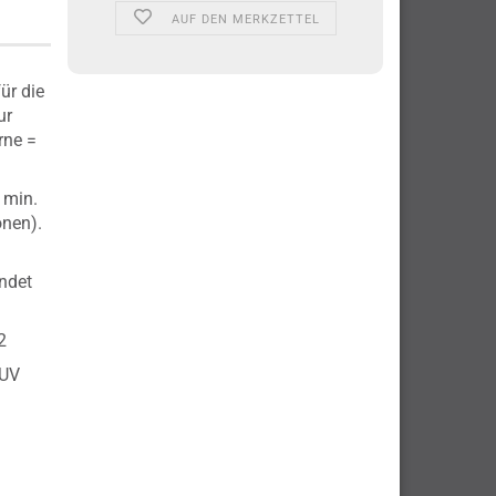
AUF DEN MERKZETTEL
ür die
ur
rne =
 min.
onen).
ndet
2
SUV