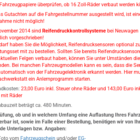
e Fahrzeugpapiere überprüfen, ob 16 Zoll-Räder verbaut werden 
as Gutachten auf die Fahrgestellnummer ausgestellt wird, ist ein
ahme nicht möglich!
November 2014 sind
Reifendruckkontrollsysteme
bei Neuwagen
lich vorgeschrieben!
darf haben Sie die Möglichkeit, Reifendrucksensoren optional 
tungsset mit zu bestellen. Sollten Sie bereits Reifendrucksensor
aktuellen Felgen verbaut haben, können Sie unter Umständen di
den. Bei manchen Fahrzeugmodellen kann es sein, dass die Se
automatisch von der Fahrzeugelektronik erkannt werden. Hier m
achwerkstatt ein Anlernprogramm starten.
ndkosten:
23,00 Euro inkl. Steuer ohne Räder und 143,00 Euro ink
 mit Räder
nbauzeit beträgt ca. 480 Minuten.
rüfung, ob und in welchem Umfang eine Auflastung Ihres Fahr
ierbar ist, sowie im Falle einer Bestellung, benötigen wir von I
nde Unterlagen bzw. Angaben:
Foto vom
Fahrzeugschein
und/oder
EG-