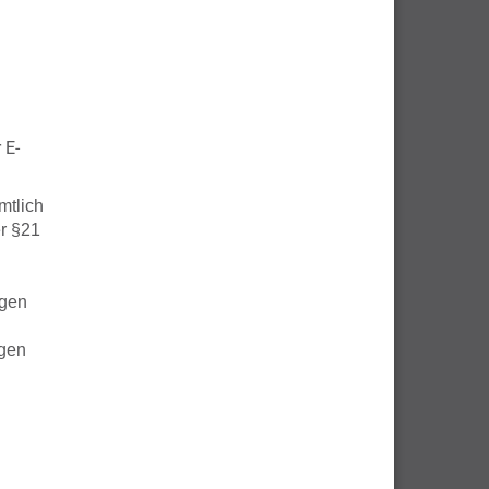
 E-
mtlich
r §21
agen
igen