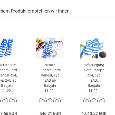
esem Produkt empfehlen wir Ihnen:
Verstärkte
Zusatz-
Höherlegung
edern Ford
Federn Ford
Ford Ranger
anger 4x4,
Ranger, Typ
4x4, Typ
Typ 2AB ab
2AB ab
2AB,
Baujahr
Baujahr
Baujahr
11.22..
11.22..
11.22..
orderachse)
7,66 EUR
546,21 EUR
1.013,52 EUR