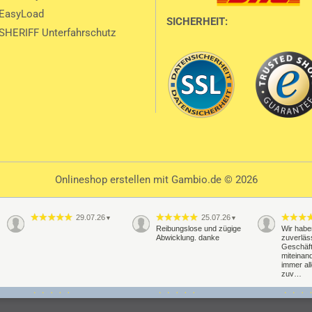
 EasyLoad
SICHERHEIT:
SHERIFF Unterfahrschutz
Onlineshop erstellen
mit Gambio.de © 2026
29.07.26
25.07.26
▼
▼
Reibungslose und zügige
Wir habe
Abwicklung. danke
zuverläs
Geschäf
miteinand
immer al
zuv…
20.07.26
16.07.26
▼
▼
Schnelle Lieferung
Alles perfekt super Support
Schelle 