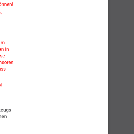
können!
e
zum
en in
ese
nsoren
uss
l.
zeugs
hnen