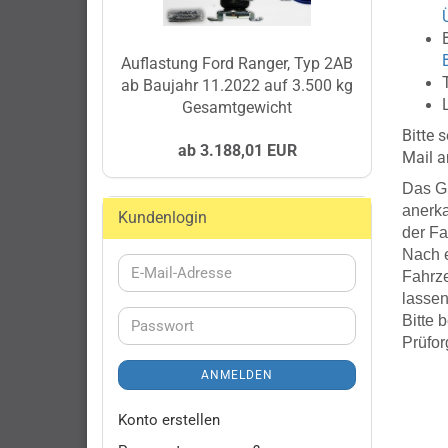
Auflastung Ford Ranger, Typ 2AB
ab Baujahr 11.2022 auf 3.500 kg
Gesamtgewicht
Bitte 
ab 3.188,01 EUR
Mail a
Das G
anerka
Kundenlogin
der F
Nach e
E-
Fahrze
Mail-
lassen
Adresse
Bitte 
Passwort
Prüfor
ANMELDEN
Konto erstellen