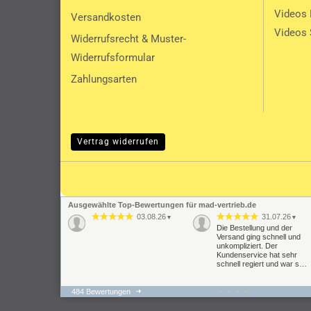
Videos
Versandkosten
Videos 
Widerrufsrecht & Muster-
Widerrufsformular
Zahlungsarten
Vertrag widerrufen
Ausgewählte Top-Bewertungen für mad-vertrieb.de
03.08.26
31.07.26
▼
▼
Die Bestellung und der
Versand ging schnell und
unkompliziert. Der
Kundenservice hat sehr
schnell regiert und war s…
484 Bewertungen
22.07.26
21.07.26
▼
▼
super schnelle Lieferung,
Der gesamte