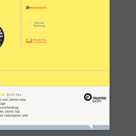
25.07.26
▼
n seit Jahren eine
sige
tsverbindung
er, bisher hat
les reibungslos und
09.07.26
▼
Lieferung Einbau