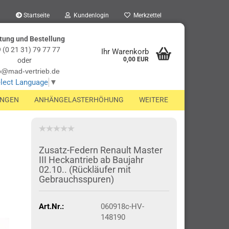
Startseite
Kundenlogin
Merkzettel
tung und Bestellung
 (0 21 31) 79 77 77
Ihr Warenkorb
0,00 EUR
oder
o@mad-vertrieb.de
lect Language
▼
UNGEN
ANHÄNGELASTERHÖHUNG
WEITERE
Zusatz-Federn Renault Master
III Heckantrieb ab Baujahr
02.10.. (Rückläufer mit
Gebrauchsspuren)
Art.Nr.:
060918c-HV-
148190