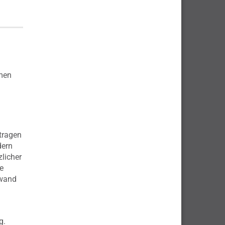
hmen
tragen
dern
zlicher
e
fwand
g.