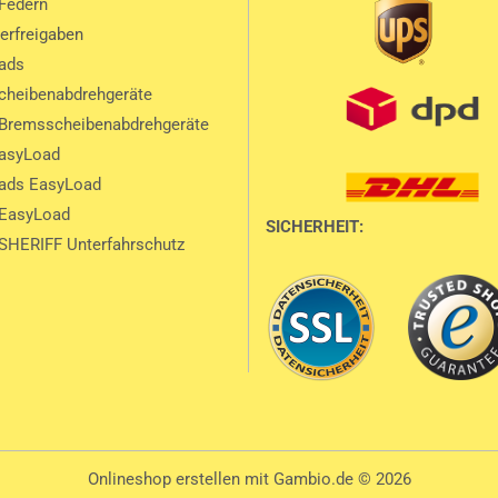
Federn
lerfreigaben
ads
heibenabdrehgeräte
Bremsscheibenabdrehgeräte
EasyLoad
ads EasyLoad
 EasyLoad
SICHERHEIT:
SHERIFF Unterfahrschutz
Onlineshop erstellen
mit Gambio.de © 2026