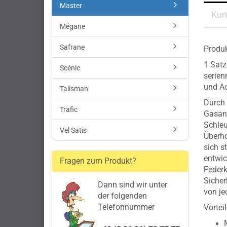
Master
Kun
Mégane
Safrane
Produk
1 Satz
Scénic
serien
und A
Talisman
Durch 
Trafic
Gasanl
Schleu
Vel Satis
Überho
sich s
entwic
Fragen zum Produkt?
Federk
Sicher
Dann sind wir unter
von je
der folgenden
Telefonnummer
Vorteil