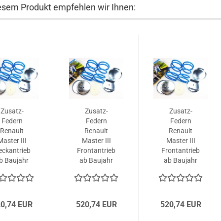
esem Produkt empfehlen wir Ihnen:
Zusatz-
Zusatz-
Zusatz-
Federn
Federn
Federn
Renault
Renault
Renault
Master III
Master III
Master III
eckantrieb
Frontantrieb
Frontantrieb
b Baujahr
ab Baujahr
ab Baujahr
.10..06.24
02.10..06.24
02.10..06.24
(Heavy Duty
Satz)
0,74 EUR
520,74 EUR
520,74 EUR