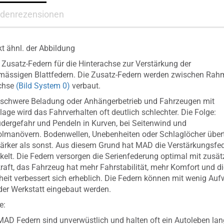
denrezensionen
t ähnl. der Abbildung
 Zusatz-Federn für die Hinterachse zur Verstärkung der
mässigen Blattfedern. Die Zusatz-Federn werden zwischen Ra
chse
(Bild System 0)
verbaut.
schwere Beladung oder Anhängerbetrieb und Fahrzeugen mit
age wird das Fahrverhalten oft deutlich schlechter. Die Folge:
dergefahr und Pendeln in Kurven, bei Seitenwind und
lmanövern. Bodenwellen, Unebenheiten oder Schlaglöcher über
tärker als sonst. Aus diesem Grund hat MAD die Verstärkungsfe
kelt. Die Federn versorgen die Serienfederung optimal mit zusät
raft, das Fahrzeug hat mehr Fahrstabilität, mehr Komfort und di
heit verbessert sich erheblich. Die Federn können mit wenig Au
der Werkstatt eingebaut werden.
e:
MAD Federn sind unverwüstlich und halten oft ein Autoleben lan