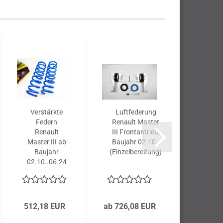
Verstärkte
Luftfederung
Luftfe
Federn
Renault Master
Renault
Renault
III Frontantrieb,
III Heck
Master III ab
Baujahr 02.10..
Baujahr 
Baujahr
(Einzelbereifung)
(Einzelbe
02.10..06.24
(Vorderachse)
512,18 EUR
ab 726,08 EUR
ab 726,0