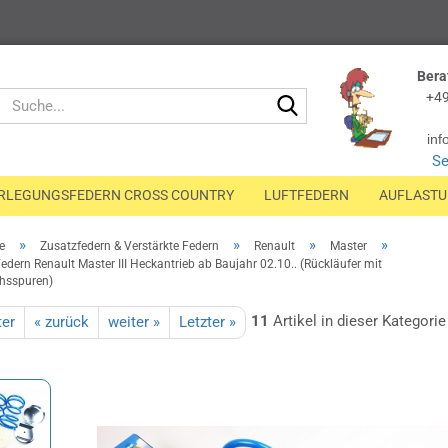
Bera
Suche...
+49
inf
Se
RLEGUNGSFEDERN CROSS COUNTRY
LUFTFEDERN
AUFLAST
»
»
»
»
e
Zusatzfedern & Verstärkte Federn
Renault
Master
edern Renault Master III Heckantrieb ab Baujahr 02.10.. (Rückläufer mit
hsspuren)
11
Artikel in dieser Kategorie
ter
« zurück
weiter »
Letzter »