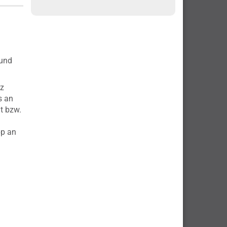
 und
nz
s an
t bzw.
pp an