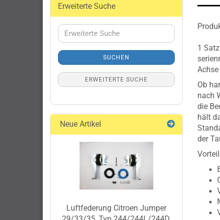
Erweiterte Suche
Produk
Erweiterte
Suche
1 Satz
SUCHEN
serien
Achs
ERWEITERTE SUCHE
Ob har
nach W
die Be
hält 
Neue Artikel
Standa
der Ta
Vorteil
Luftfederung Citroen Jumper
29/33/35, Typ 244/244L/244D,