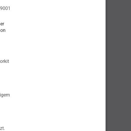
 9001
er
ion
orkit
gigem
zt.