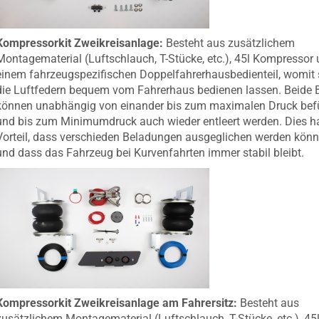
Kompressorkit Zweikreisanlage:
Besteht aus zusätzlichem
Montagematerial (Luftschlauch, T-Stücke, etc.), 45l Kompressor
einem fahrzeugspezifischen Doppelfahrerhausbedienteil, womit 
die Luftfedern bequem vom Fahrerhaus bedienen lassen. Beide 
können unabhängig von einander bis zum maximalen Druck befü
und bis zum Minimumdruck auch wieder entleert werden. Dies h
Vorteil, dass verschieden Beladungen ausgeglichen werden kön
und dass das Fahrzeug bei Kurvenfahrten immer stabil bleibt.
Kompressorkit Zweikreisanlage am Fahrersitz:
Besteht aus
zusätzlichem Montagematerial (Luftschlauch, T-Stücke, etc.), 45