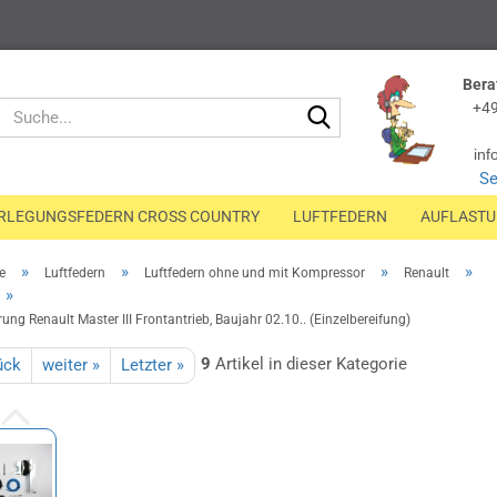
Bera
Suche...
+49
inf
Se
RLEGUNGSFEDERN CROSS COUNTRY
LUFTFEDERN
AUFLAST
»
»
»
»
e
Luftfedern
Luftfedern ohne und mit Kompressor
Renault
»
rung Renault Master III Frontantrieb, Baujahr 02.10.. (Einzelbereifung)
9
Artikel in dieser Kategorie
ück
weiter »
Letzter »