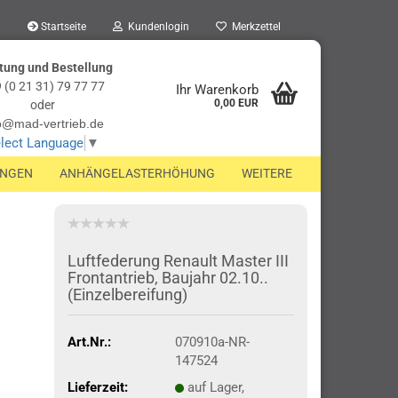
Startseite
Kundenlogin
Merkzettel
tung und Bestellung
 (0 21 31) 79 77 77
Ihr Warenkorb
0,00 EUR
oder
o@mad-vertrieb.de
lect Language
▼
UNGEN
ANHÄNGELASTERHÖHUNG
WEITERE
Luftfederung Renault Master III
Frontantrieb, Baujahr 02.10..
(Einzelbereifung)
Art.Nr.:
070910a-NR-
147524
Lieferzeit:
auf Lager,