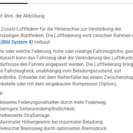
t ähnl. der Abbildung
 Zusatz-Luftfedern für die Hinterachse zur Verstärkung der
mässigen Blattfedern. Die Luftfederung wird zwischen Rahmen
e
(Bild System 4)
verbaut.
te oder weiche Federung, hohe oder niedrige Fahrzeughöhe, ga
unsch kann das Fahrzeug über die Veränderung des Luftdruck
dürfnisse des Fahrers angepasst werden. Die Luftfederung bring
das Fahrzeugheck, unabhängig vom Beladungszustand, auf
rdhöhe. Entweder mit dem Reifenfüller bei einem Zwischensto
nkstelle oder mit dem eingebauten Kompressor (Option).
e:
Besseres Federungsverhalten durch mehr Federweg.
Geringere Seitenwindempfindlichkeit.
Verbesserte Straßenlage.
Maximaler Höhengewinn bei maximaler Beladung.
Verkürzter Bremsweg durch optimierten Bremsdruck.