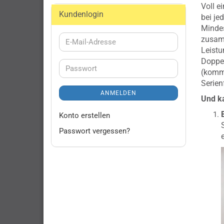
Voll e
Kundenlogin
bei je
Mindes
zusamm
E-
Leistu
Mail-
Doppel
Adresse
Passwort
(kommt
Serien
ANMELDEN
Und ka
Konto erstellen
Passwort vergessen?