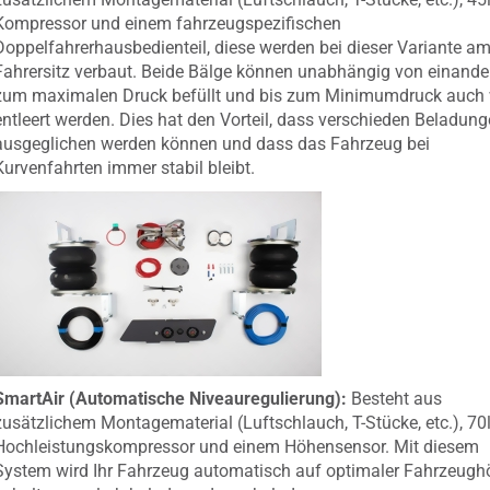
Kompressor und einem fahrzeugspezifischen
Doppelfahrerhausbedienteil, diese werden bei dieser Variante a
Fahrersitz verbaut. Beide Bälge können unabhängig von einander
zum maximalen Druck befüllt und bis zum Minimumdruck auch 
entleert werden. Dies hat den Vorteil, dass verschieden Beladun
ausgeglichen werden können und dass das Fahrzeug bei
Kurvenfahrten immer stabil bleibt.
SmartAir (Automatische Niveauregulierung):
Besteht aus
zusätzlichem Montagematerial (Luftschlauch, T-Stücke, etc.), 70
Hochleistungskompressor und einem Höhensensor. Mit diesem
System wird Ihr Fahrzeug automatisch auf optimaler Fahrzeugh