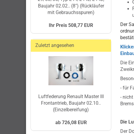
Baujahr 02.02.. (8") (Rückläufer
mit Gebrauchsspuren)
Der Sa
Ihr Preis 508,77 EUR
ordnu
bestät
Zuletzt angesehen
Klicke
Einbau
Die Ei
Zweikr
Besond
- für 
Luftfederung Renault Master III
- nich
Frontantrieb, Baujahr 02.10..
Bremsd
(Einzelbereifung)
Die Lu
ab 726,08 EUR
Der Do