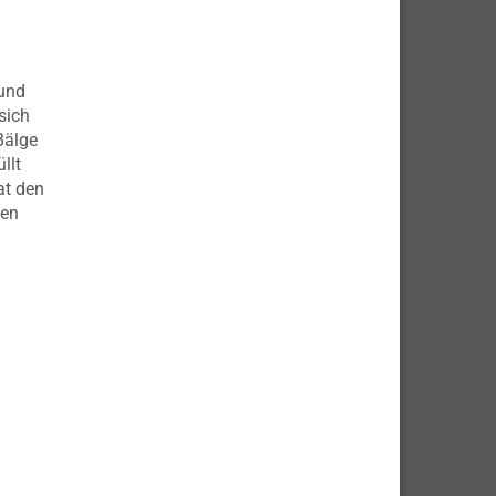
 und
sich
Bälge
llt
at den
nen
l