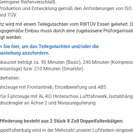
Geringerer Reifenverschleiß.
Produktion und Entwicklung gemäß den Anforderungen von ISO
und TÜV.
tz wird mit einem Teilegutachten vom RWTÜV Essen geliefert. D
ngsgemäße Einbau muss durch eine zugelassene Prüforganisat
igt werden.
n Sie hier, um das Teilegutachten und/oder die
anleitung anzufordern.
nbauzeit beträgt ca. 90 Minuten (Basic), 240 Minuten (Kompress
eisanlage) bzw. 210 Minuten (SmartAir).
erheiten:
Fahrzeuge mit Frontantrieb, Einzelbereifung und ABS
t für Fahrzeuge mit AL-KO Hinterachse, Luftfahrwerk, lastabhän
ruckregler an Achse 2 und Niveauregulierung
ftfederung besteht aus 2 Stück 8 Zoll Doppelfaltenbälgen:
ppelfaltenbalg wird in der Mehrzahl unserer Luftfedern eingeset