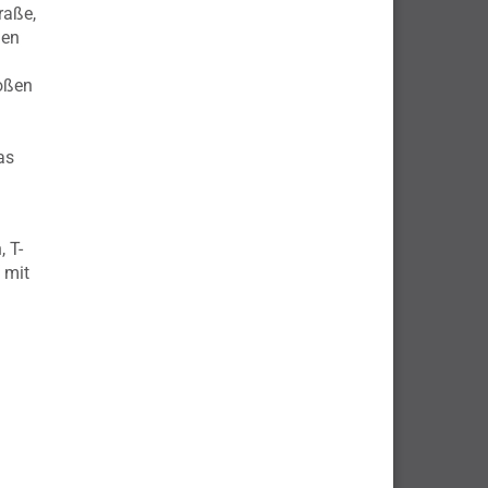
raße,
nen
roßen
as
 T-
 mit