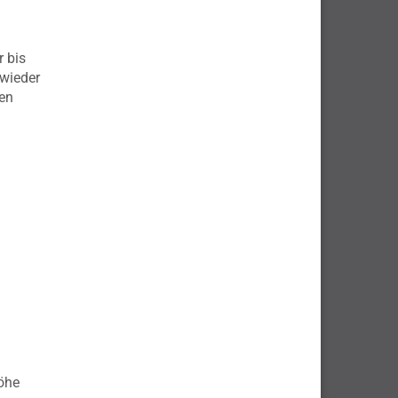
m
 bis
wieder
gen
l
öhe