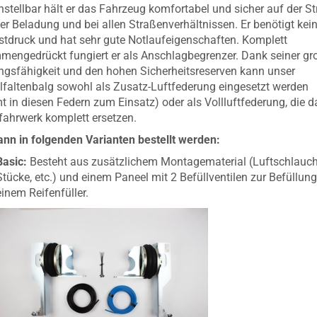
instellbar hält er das Fahrzeug komfortabel und sicher auf der St
der Beladung und bei allen Straßenverhältnissen. Er benötigt kei
tdruck und hat sehr gute Notlaufeigenschaften. Komplett
engedrückt fungiert er als Anschlagbegrenzer. Dank seiner g
ngsfähigkeit und den hohen Sicherheitsreserven kann unser
faltenbalg sowohl als Zusatz-Luftfederung eingesetzt werden
 in diesen Federn zum Einsatz) oder als Vollluftfederung, die d
fahrwerk komplett ersetzen.
nn in folgenden Varianten bestellt werden:
Basic:
Besteht aus zusätzlichem Montagematerial (Luftschlauch,
Stücke, etc.) und einem Paneel mit 2 Befüllventilen zur Befüllung
einem Reifenfüller.