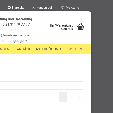
Startseite
Kundenlogin
Merkzettel
tung und Bestellung
 (0 21 31) 79 77 77
Ihr Warenkorb
0,00 EUR
oder
o@mad-vertrieb.de
lect Language
▼
UNGEN
ANHÄNGELASTERHÖHUNG
WEITERE
1
2
»