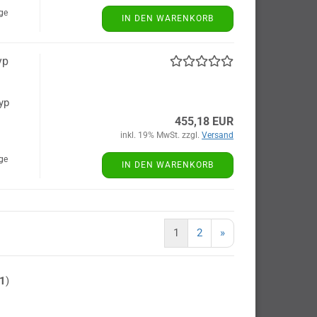
age
IN DEN WARENKORB
yp
yp
455,18 EUR
inkl. 19% MwSt. zzgl.
Versand
age
IN DEN WARENKORB
1
2
»
1
)