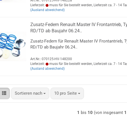
Art.Nr.: 070125-HV-148228
Lieferzeit:
muss für Sie bestellt werden, Lieferzeit ca. 7 - 14 T
(Ausland abweichend)
Zusatz-Federn Renault Master IV Frontantrieb, T
RD/TD ab Baujahr 06.24..
Zusatz-Federn für Renault Master IV Frontantrieb, T
RD/TD ab Baujahr 06.24..
Art.Nr.: 070125-HV-148200
Lieferzeit:
muss für Sie bestellt werden, Lieferzeit ca. 7 - 14 T
(Ausland abweichend)
Sortieren nach
pro Seite
Sortieren nach
10 pro Seite
1
bis
10
(von insgesamt
1