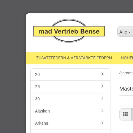
Alle
ZUSATZFEDERN & VERSTÄRKTE FEDERN
HÖHE
Startseit
20
25
Mast
30
Alaskan
Arkana