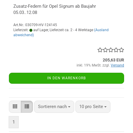
Zusatz-Federn für Opel Signum ab Baujahr
05.03..12.08
Art.Nr.: 030709-HV-124145
Lieferzeit:
auf Lager, Lieferzeit ca. 2 - 4 Werktage
(Ausland
abweichend)
205,63 EUR
inkl. 19% MwSt. zzgl.
Versand
IN DEN WARENKORB
Sortieren nach
pro Seite
Sortieren nach
10 pro Seite
1