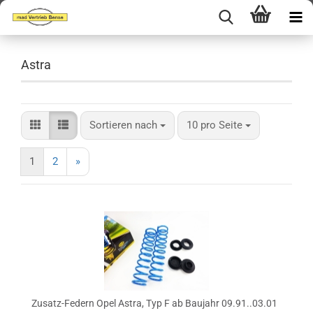
Astra
Sortieren nach
pro Seite
Sortieren nach
10 pro Seite
1
2
»
Zusatz-Federn Opel Astra, Typ F ab Baujahr 09.91..03.01