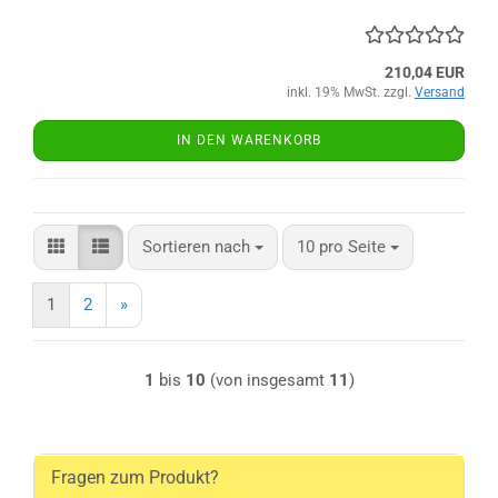
210,04 EUR
inkl. 19% MwSt. zzgl.
Versand
IN DEN WARENKORB
Sortieren nach
pro Seite
Sortieren nach
10 pro Seite
1
2
»
1
bis
10
(von insgesamt
11
)
Fragen zum Produkt?