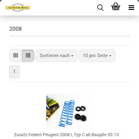
2008
Sortieren nach
pro Seite
Sortieren nach
10 pro Seite
1
Zusatz-Federn Peugeot 2008 I, Typ C ab Baujahr 03.13..