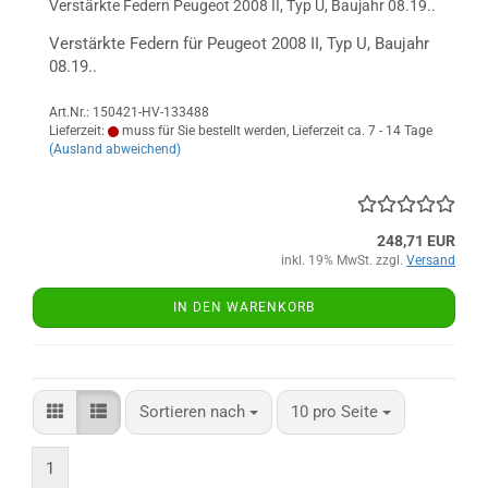
Verstärkte Federn Peugeot 2008 II, Typ U, Baujahr 08.19..
Verstärkte Federn für Peugeot 2008 II, Typ U, Baujahr
08.19..
Art.Nr.: 150421-HV-133488
Lieferzeit:
muss für Sie bestellt werden, Lieferzeit ca. 7 - 14 Tage
(Ausland abweichend)
248,71 EUR
inkl. 19% MwSt. zzgl.
Versand
IN DEN WARENKORB
Sortieren nach
pro Seite
Sortieren nach
10 pro Seite
1