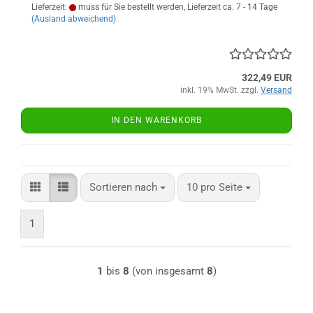
Lieferzeit:
muss für Sie bestellt werden, Lieferzeit ca. 7 - 14 Tage
(Ausland abweichend)
322,49 EUR
inkl. 19% MwSt. zzgl.
Versand
IN DEN WARENKORB
Sortieren nach
pro Seite
Sortieren nach
10 pro Seite
1
1
bis
8
(von insgesamt
8
)