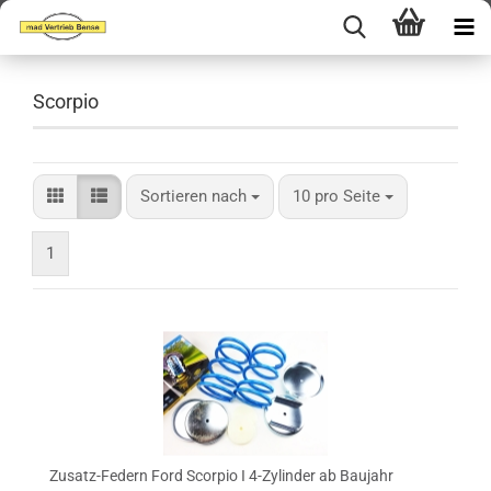
Scorpio
Sortieren nach
pro Seite
Sortieren nach
10 pro Seite
1
Zusatz-Federn Ford Scorpio I 4-Zylinder ab Baujahr