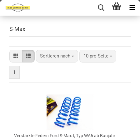
S-Max
Sortieren nach
pro Seite
Sortieren nach
10 pro Seite
1
Verstärkte Federn Ford S-Max I, Typ WA6 ab Baujahr