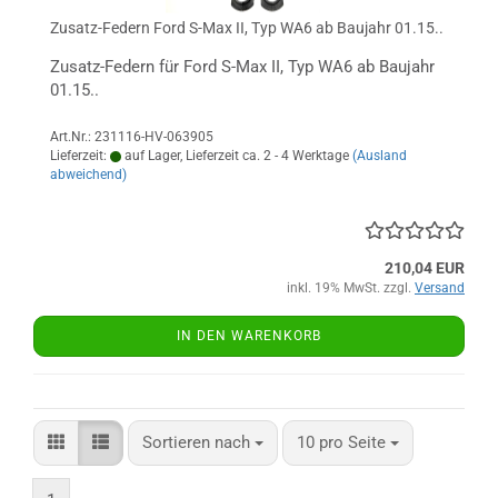
Zusatz-Federn Ford S-Max II, Typ WA6 ab Baujahr 01.15..
Zusatz-Federn für Ford S-Max II, Typ WA6 ab Baujahr
01.15..
Art.Nr.: 231116-HV-063905
Lieferzeit:
auf Lager, Lieferzeit ca. 2 - 4 Werktage
(Ausland
abweichend)
210,04 EUR
inkl. 19% MwSt. zzgl.
Versand
IN DEN WARENKORB
Sortieren nach
pro Seite
Sortieren nach
10 pro Seite