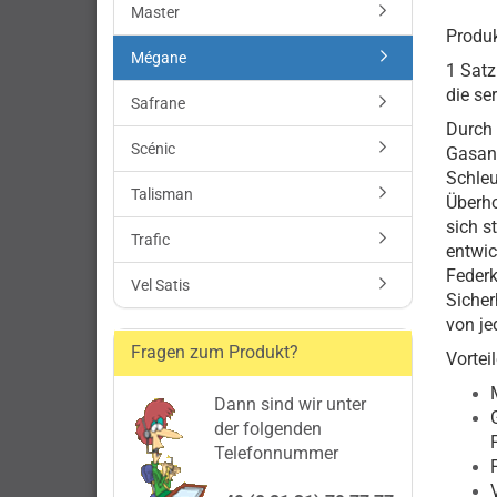
Master
Produk
Mégane
1 Satz
die s
Safrane
Durch 
Scénic
Gasanl
Schleu
Talisman
Überho
sich s
Trafic
entwic
Federk
Vel Satis
Sicher
von je
Fragen zum Produkt?
Vorteil
Dann sind wir unter
der folgenden
Telefonnummer