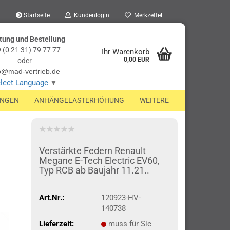
Startseite
Kundenlogin
Merkzettel
tung und Bestellung
 (0 21 31) 79 77 77
Ihr Warenkorb
0,00 EUR
oder
o@mad-vertrieb.de
lect Language
▼
UNGEN
ANHÄNGELASTERHÖHUNG
WEITERE
Verstärkte Federn Renault
Megane E-Tech Electric EV60,
Typ RCB ab Baujahr 11.21..
Art.Nr.:
120923-HV-
140738
Lieferzeit:
muss für Sie