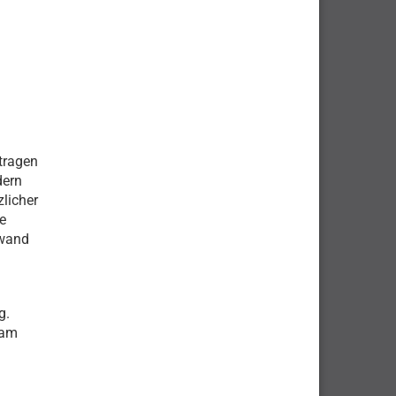
tragen
dern
zlicher
e
fwand
g.
 am