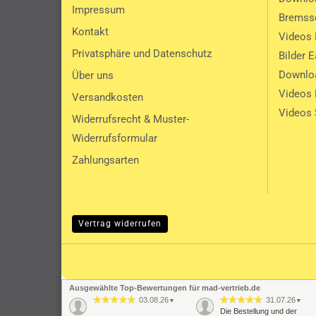
Impressum
Bremssc
Kontakt
Videos 
Privatsphäre und Datenschutz
Bilder 
Downlo
Über uns
Videos
Versandkosten
Videos 
Widerrufsrecht & Muster-
Widerrufsformular
Zahlungsarten
Vertrag widerrufen
Ausgewählte Top-Bewertungen für mad-vertrieb.de
03.08.26
31.07.26
▼
▼
Die Bestellung und der