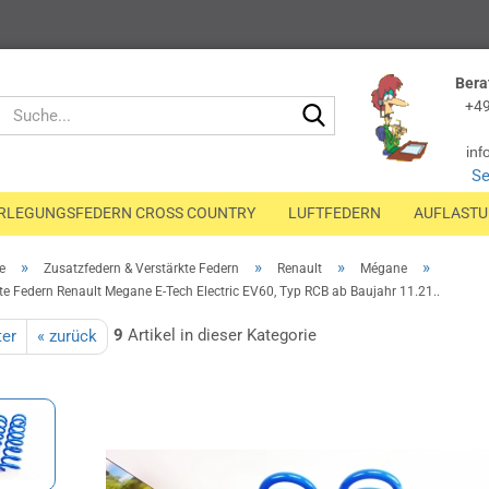
Bera
Suche...
+49
inf
Se
RLEGUNGSFEDERN CROSS COUNTRY
LUFTFEDERN
AUFLAST
»
»
»
»
e
Zusatzfedern & Verstärkte Federn
Renault
Mégane
te Federn Renault Megane E-Tech Electric EV60, Typ RCB ab Baujahr 11.21..
9
Artikel in dieser Kategorie
ter
« zurück