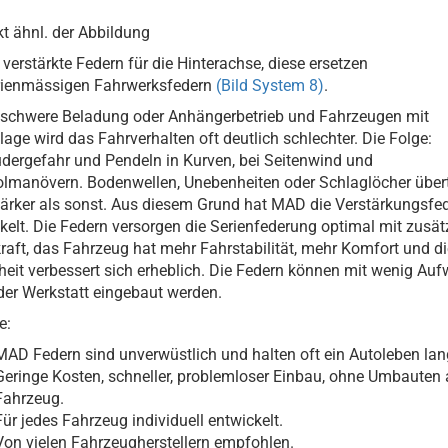
t ähnl. der Abbildung
 verstärkte Federn für die Hinterachse, diese ersetzen
erienmässigen Fahrwerksfedern
(Bild System 8)
.
schwere Beladung oder Anhängerbetrieb und Fahrzeugen mit
age wird das Fahrverhalten oft deutlich schlechter. Die Folge:
dergefahr und Pendeln in Kurven, bei Seitenwind und
lmanövern. Bodenwellen, Unebenheiten oder Schlaglöcher über
tärker als sonst. Aus diesem Grund hat MAD die Verstärkungsfe
kelt. Die Federn versorgen die Serienfederung optimal mit zusät
raft, das Fahrzeug hat mehr Fahrstabilität, mehr Komfort und di
heit verbessert sich erheblich. Die Federn können mit wenig Au
der Werkstatt eingebaut werden.
e:
MAD Federn sind unverwüstlich und halten oft ein Autoleben lan
Geringe Kosten, schneller, problemloser Einbau, ohne Umbauten
Fahrzeug.
Für jedes Fahrzeug individuell entwickelt.
Von vielen Fahrzeugherstellern empfohlen.