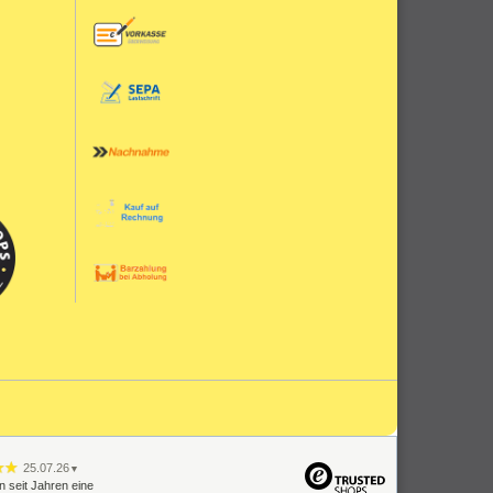
25.07.26
▼
n seit Jahren eine