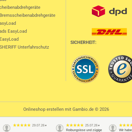
heibenabdrehgeräte
Bremsscheibenabdrehgeräte
EasyLoad
ads EasyLoad
 EasyLoad
SICHERHEIT:
SHERIFF Unterfahrschutz
Onlineshop erstellen
mit Gambio.de © 2026
29.07.26
25.07.26
▼
▼
Reibungslose und zügige
Wir habe