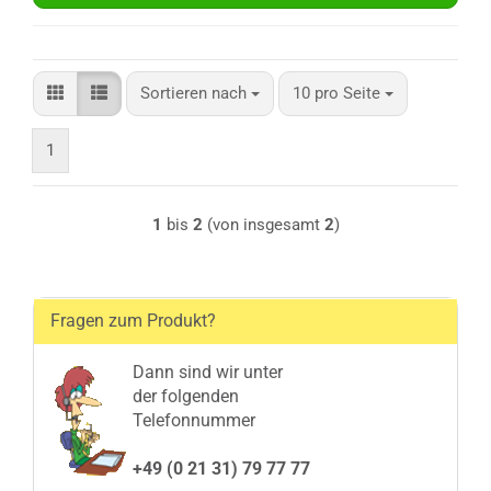
Sortieren nach
pro Seite
Sortieren nach
10 pro Seite
1
1
bis
2
(von insgesamt
2
)
Fragen zum Produkt?
Dann sind wir unter
der folgenden
Telefonnummer
+49 (0 21 31) 79 77 77