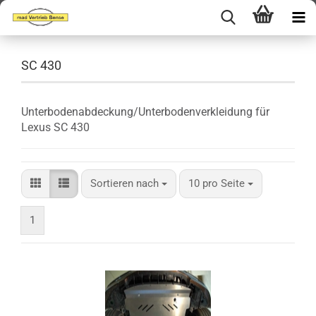
SC 430
Unterbodenabdeckung/Unterbodenverkleidung für
Lexus SC 430
Sortieren nach
pro Seite
Sortieren nach
10 pro Seite
1