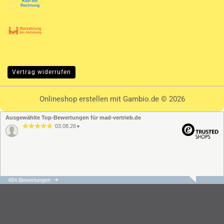
Vertrag widerrufen
Onlineshop erstellen
mit Gambio.de © 2026
Ausgewählte Top-Bewertungen für mad-vertrieb.de
03.08.26
▼
484 Bewertungen
31.07.26
▼
Die Bestellung und der
Versand ging schnell und
unkompliziert. Der
Kundenservice hat sehr
schnell regiert und war s…