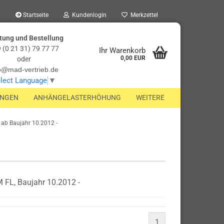
Startseite
Kundenlogin
Merkzettel
tung und Bestellung
 (0 21 31) 79 77 77
Ihr Warenkorb
0,00 EUR
oder
o@mad-vertrieb.de
lect Language
▼
UNGEN
ANHÄNGELASTERHÖHUNG
WEITERE
 ab Baujahr 10.2012 -
 FL, Baujahr 10.2012 -
1