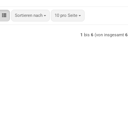
Sortieren nach
pro Seite
Sortieren nach
10 pro Seite
1
bis
6
(von insgesamt
6