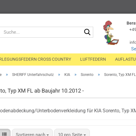
Bera
Suche...
+49
inf
Se
RLEGUNGSFEDERN CROSS COUNTRY
LUFTFEDERN
AUFLAST
»
»
»
»
e
SHERIFF Unterfahrschutz
KIA
Sorento
Sorento, Typ XM FL
to, Typ XM FL ab Baujahr 10.2012 -
odenabdeckung/Unterbodenverkleidung für KIA Sorento, Typ XM
Sortieren nach
pro Seite
Sortieren nach
10 pro Seite