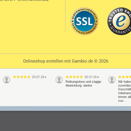
Onlineshop erstellen
mit Gambio.de © 2026
29.07.26
25.07.26
▼
▼
Reibungslose und zügige
Wir habe
Abwicklung. danke
zuverläs
Geschäf
miteinand
immer al
zuv…
20.07.26
16.07.26
▼
▼
Schnelle Lieferung
Alles perfekt super Support
Schelle 
klappt pr
Haltbahr
abwarte