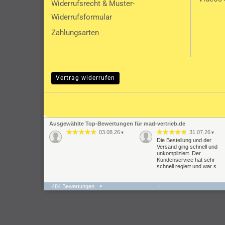
Widerrufsrecht & Muster-
Widerrufsformular
Zahlungsarten
Vertrag widerrufen
Ausgewählte Top-Bewertungen für mad-vertrieb.de
03.08.26
31.07.26
▼
▼
Die Bestellung und der
Versand ging schnell und
unkompliziert. Der
Kundenservice hat sehr
schnell regiert und war s…
484 Bewertungen
22.07.26
21.07.26
▼
▼
super schnelle Lieferung,
Der gesamte
Fahrverhalten hat sich um
Bestellvorgang hat gut
Welten verbessert passte
geklappt und auch auf
alles auf Anhieb bei der
meine Anfragen wurde
Montage und …
geantwortet. Problematisch