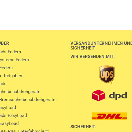
ÜBER
VERSANDUNTERNEHMEN UN
SICHERHEIT
ads Federn
WIR VERSENDEN MIT:
ysteme Federn
Federn
lerfreigaben
ads
heibenabdrehgeräte
Bremsscheibenabdrehgeräte
EasyLoad
ads EasyLoad
 EasyLoad
SICHERHEIT:
SHERIFF Unterfahrschutz