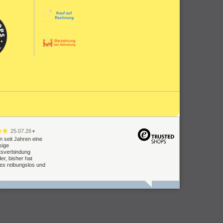
25.07.26
▼
n seit Jahren eine
sige
tsverbindung
er, bisher hat
les reibungslos und
09.07.26
▼
Lieferung Einbau
oblemlos.
keit muss man
n