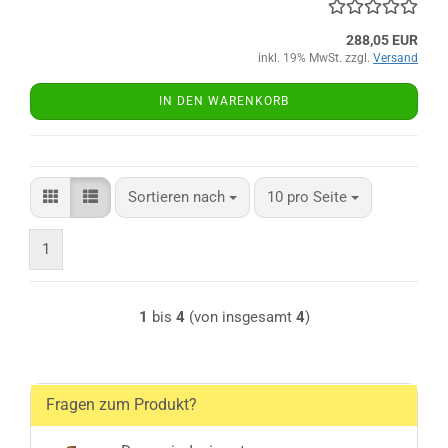
288,05 EUR
inkl. 19% MwSt. zzgl.
Versand
IN DEN WARENKORB
Sortieren nach
pro Seite
Sortieren nach
10 pro Seite
1
1
bis
4
(von insgesamt
4
)
Fragen zum Produkt?