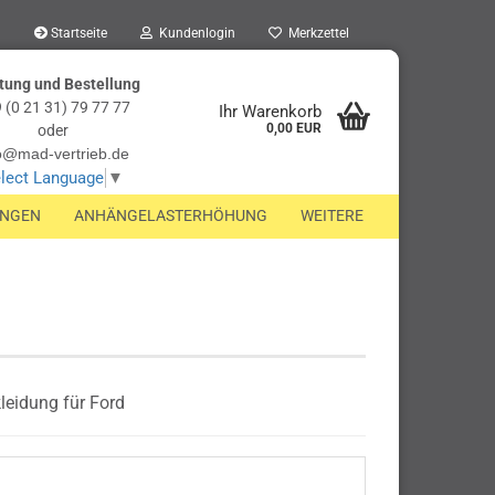
Startseite
Kundenlogin
Merkzettel
tung und Bestellung
 (0 21 31) 79 77 77
Ihr Warenkorb
0,00 EUR
oder
o@mad-vertrieb.de
lect Language
▼
UNGEN
ANHÄNGELASTERHÖHUNG
WEITERE
eidung für Ford