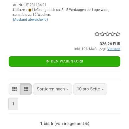
Art.Nr.: UF-231134-01
Lieferzeit:
Lieferung nach ca. 3 - 5 Werktagen bei Lagerware,
sonst bis zu 12 Wochen.
(Ausland abweichend)
326,26 EUR
inkl. 19% MwSt. zzgl.
Versand
IN DEN WARENKORB
Sortieren nach
pro Seite
Sortieren nach
10 pro Seite
1
1
bis
6
(von insgesamt
6
)