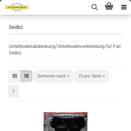
Sedici
Unterbodenabdeckung/Unterbodenverkleidung für Fiat
Sedici
Sortieren nach
pro Seite
Sortieren nach
10 pro Seite
1