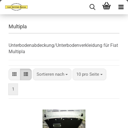
Multipla
Unterbodenabdeckung/Unterbodenverkleidung für Fiat
Multipla
Sortieren nach
pro Seite
Sortieren nach
10 pro Seite
1