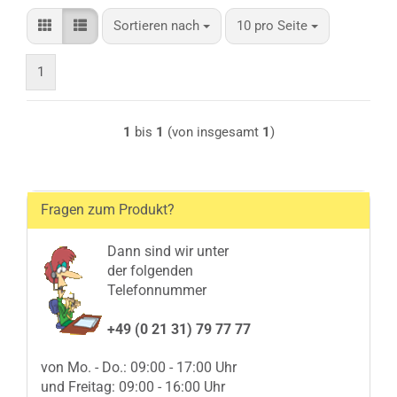
Sortieren nach
pro Seite
Sortieren nach
10 pro Seite
1
1
bis
1
(von insgesamt
1
)
Fragen zum Produkt?
Dann sind wir unter
der folgenden
Telefonnummer
+49 (0 21 31) 79 77 77
von Mo. - Do.: 09:00 - 17:00 Uhr
und Freitag: 09:00 - 16:00 Uhr