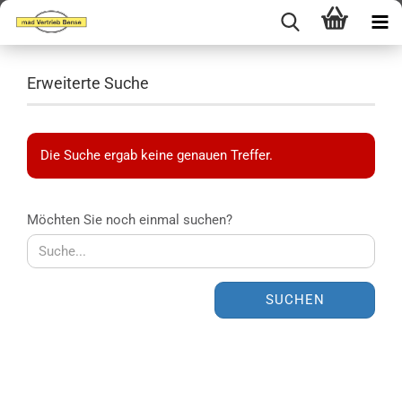
Erweiterte Suche
Die Suche ergab keine genauen Treffer.
MÖCHTEN
Möchten Sie noch einmal suchen?
SIE
NOCH
EINMAL
SUCHEN?
SUCHEN