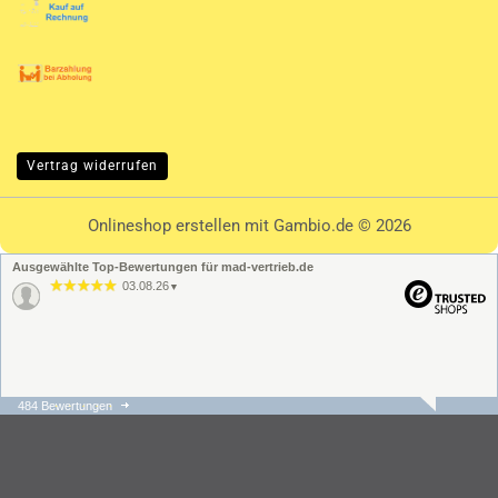
Vertrag widerrufen
Onlineshop erstellen
mit Gambio.de © 2026
Ausgewählte Top-Bewertungen für mad-vertrieb.de
03.08.26
▼
484 Bewertungen
31.07.26
▼
Die Bestellung und der
Versand ging schnell und
unkompliziert. Der
Kundenservice hat sehr
schnell regiert und war s…