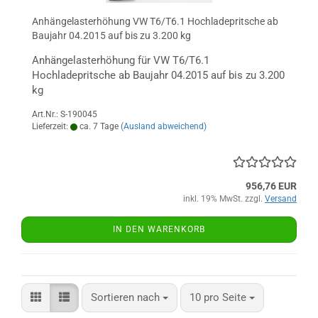
Anhängelasterhöhung VW T6/T6.1 Hochladepritsche ab
Baujahr 04.2015 auf bis zu 3.200 kg
Anhängelasterhöhung für VW T6/T6.1
Hochladepritsche ab Baujahr 04.2015 auf bis zu 3.200
kg
Art.Nr.: S-190045
Lieferzeit:
ca. 7 Tage
(Ausland abweichend)
956,76 EUR
inkl. 19% MwSt. zzgl.
Versand
IN DEN WARENKORB
Sortieren nach
pro Seite
Sortieren nach
10 pro Seite