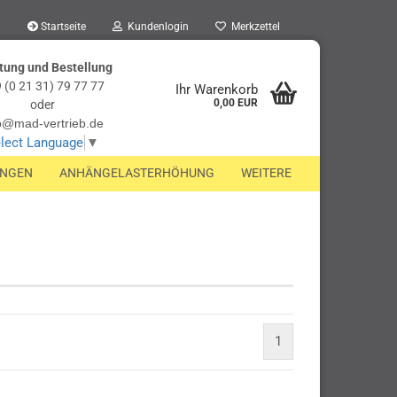
Startseite
Kundenlogin
Merkzettel
tung und Bestellung
 (0 21 31) 79 77 77
Ihr Warenkorb
0,00 EUR
oder
o@mad-vertrieb.de
lect Language
▼
UNGEN
ANHÄNGELASTERHÖHUNG
WEITERE
1