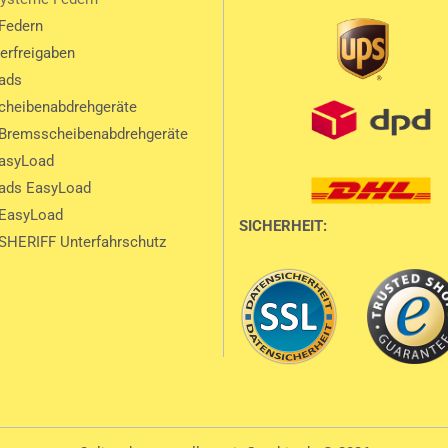
Federn
lerfreigaben
ads
heibenabdrehgeräte
Bremsscheibenabdrehgeräte
EasyLoad
ads EasyLoad
 EasyLoad
SICHERHEIT:
SHERIFF Unterfahrschutz