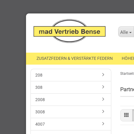
Alle
ZUSATZFEDERN & VERSTÄRKTE FEDERN
HÖHE
Startseit
208
308
Partn
2008
3008
4007