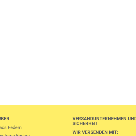
ÜBER
VERSANDUNTERNEHMEN UN
SICHERHEIT
ads Federn
WIR VERSENDEN MIT:
ysteme Federn