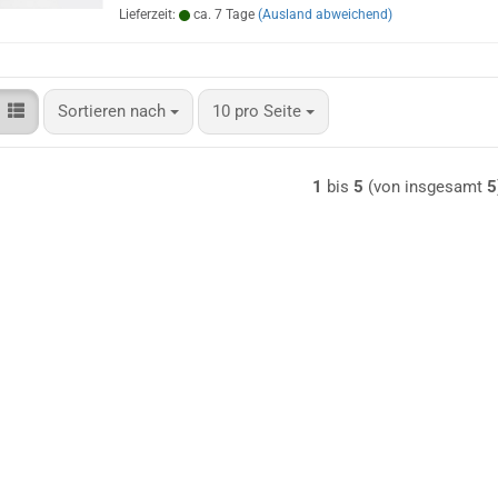
Lieferzeit:
ca. 7 Tage
(Ausland abweichend)
Sortieren nach
pro Seite
Sortieren nach
10 pro Seite
1
bis
5
(von insgesamt
5