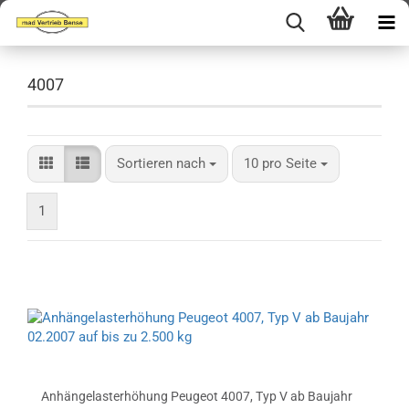
4007
Sortieren nach
pro Seite
Sortieren nach
10 pro Seite
1
Anhängelasterhöhung Peugeot 4007, Typ V ab Baujahr