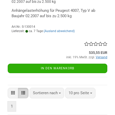
02.2007 auf bis zu 2.500 kg
Anhängelasterhöhung für Peugeot 4007, Typ V ab
Baujahr 02.2007 auf bis zu 2.500 kg
Art.Nr.: S-130014
Lieferzeit:
ca. 7 Tage
(Ausland abweichend)
535,55 EUR
inkl. 19% MwSt. zzgl.
Versand
IN DEN WARENKORB
Sortieren nach
pro Seite
Sortieren nach
10 pro Seite
1