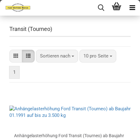
Transit (Tourneo)
Sortieren nach
pro Seite
Sortieren nach
10 pro Seite
1
Anhängelasterhöhung Ford Transit (Tourneo) ab Baujahr