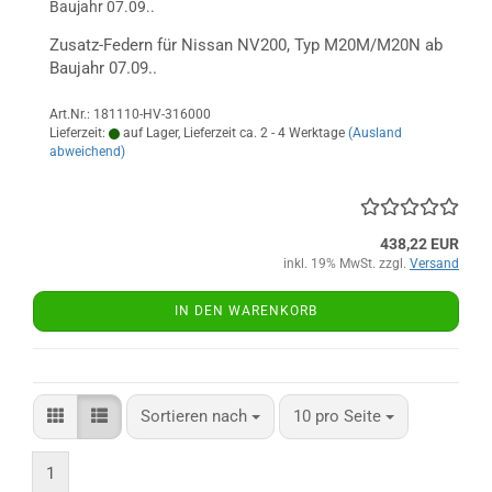
Baujahr 07.09..
Zusatz-Federn für Nissan NV200, Typ M20M/M20N ab
Baujahr 07.09..
Art.Nr.: 181110-HV-316000
Lieferzeit:
auf Lager, Lieferzeit ca. 2 - 4 Werktage
(Ausland
abweichend)
438,22 EUR
inkl. 19% MwSt. zzgl.
Versand
IN DEN WARENKORB
Sortieren nach
pro Seite
Sortieren nach
10 pro Seite
1