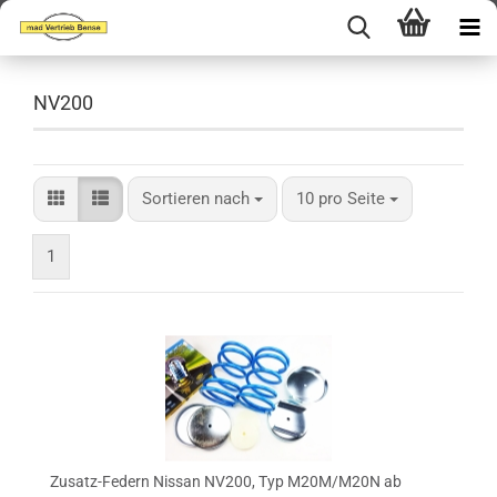
NV200
Sortieren nach
pro Seite
Sortieren nach
10 pro Seite
1
Zusatz-Federn Nissan NV200, Typ M20M/M20N ab