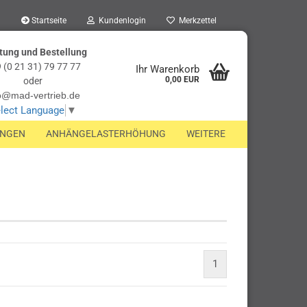
Startseite
Kundenlogin
Merkzettel
tung und Bestellung
 (0 21 31) 79 77 77
Ihr Warenkorb
0,00 EUR
oder
o@mad-vertrieb.de
lect Language
▼
UNGEN
ANHÄNGELASTERHÖHUNG
WEITERE
1