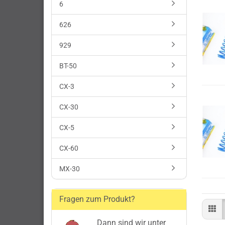
6
626
929
BT-50
CX-3
CX-30
CX-5
CX-60
MX-30
Fragen zum Produkt?
Dann sind wir unter