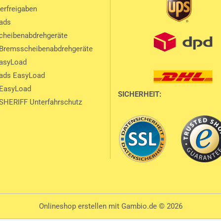
lerfreigaben
ads
heibenabdrehgeräte
Bremsscheibenabdrehgeräte
EasyLoad
ads EasyLoad
 EasyLoad
SICHERHEIT:
SHERIFF Unterfahrschutz
Onlineshop erstellen
mit Gambio.de © 2026