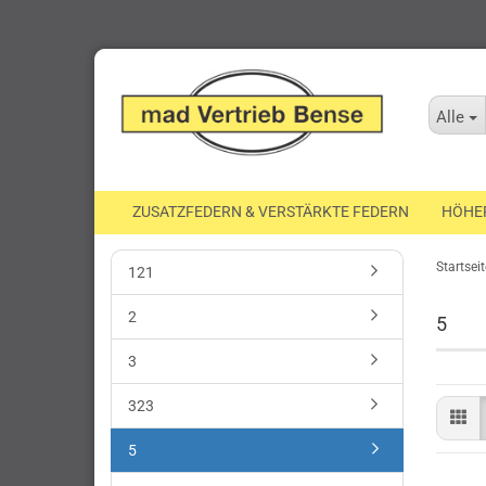
Alle
ZUSATZFEDERN & VERSTÄRKTE FEDERN
HÖHE
Startseit
121
2
5
3
323
5