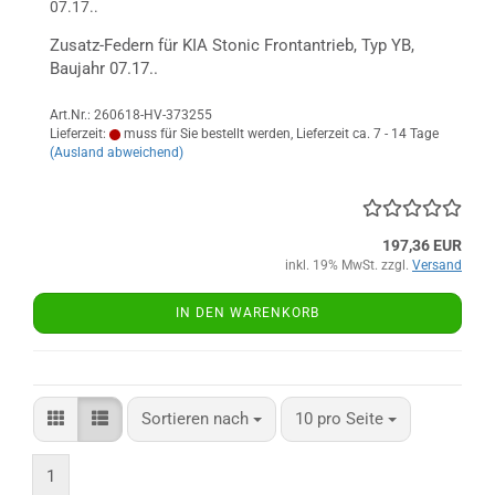
07.17..
Zusatz-Federn für KIA Stonic Frontantrieb, Typ YB,
Baujahr 07.17..
Art.Nr.: 260618-HV-373255
Lieferzeit:
muss für Sie bestellt werden, Lieferzeit ca. 7 - 14 Tage
(Ausland abweichend)
197,36 EUR
inkl. 19% MwSt. zzgl.
Versand
IN DEN WARENKORB
Sortieren nach
pro Seite
Sortieren nach
10 pro Seite
1