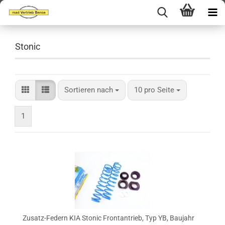
Stonic
Sortieren nach
pro Seite
Sortieren nach
10 pro Seite
1
Zusatz-Federn KIA Stonic Frontantrieb, Typ YB, Baujahr