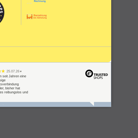
25.07.26
▼
n seit Jahren eine
sige
tsverbindung
er, bisher hat
les reibungslos und
09.07.26
▼
Lieferung Einbau
oblemlos.
keit muss man
n