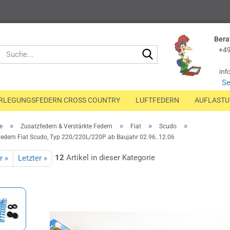
Bera
Suche...
+49
inf
Se
RLEGUNGSFEDERN CROSS COUNTRY
LUFTFEDERN
AUFLAST
»
»
»
»
e
Zusatzfedern & Verstärkte Federn
Fiat
Scudo
Federn Fiat Scudo, Typ 220/220L/220P ab Baujahr 02.96..12.06
12
Artikel in dieser Kategorie
r »
Letzter »