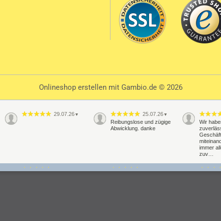
Onlineshop erstellen
mit Gambio.de © 2026
29.07.26
25.07.26
▼
▼
Reibungslose und zügige
Wir habe
Abwicklung. danke
zuverläs
Geschäf
miteinand
immer al
zuv…
20.07.26
16.07.26
▼
▼
Schnelle Lieferung
Alles perfekt super Support
Schelle 
klappt pr
Haltbahr
abwarte