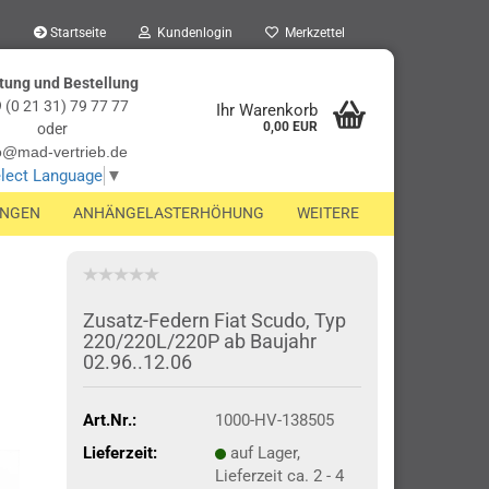
Startseite
Kundenlogin
Merkzettel
tung und Bestellung
 (0 21 31) 79 77 77
Ihr Warenkorb
0,00 EUR
oder
o@mad-vertrieb.de
lect Language
▼
UNGEN
ANHÄNGELASTERHÖHUNG
WEITERE
Zusatz-Federn Fiat Scudo, Typ
220/220L/220P ab Baujahr
02.96..12.06
Art.Nr.:
1000-HV-138505
Lieferzeit:
auf Lager,
Lieferzeit ca. 2 - 4