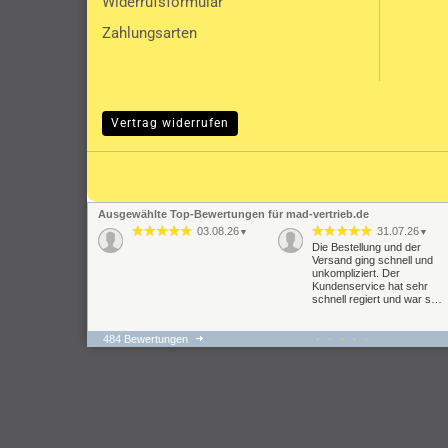
Widerrufsformular
Zahlungsarten
Vertrag widerrufen
Ausgewählte Top-Bewertungen für mad-vertrieb.de
03.08.26
31.07.26
▼
▼
Die Bestellung und der
Versand ging schnell und
unkompliziert. Der
Kundenservice hat sehr
schnell regiert und war s…
484 Bewertungen
22.07.26
21.07.26
▼
▼
super schnelle Lieferung,
Der gesamte
Fahrverhalten hat sich um
Bestellvorgang hat gut
Welten verbessert passte
geklappt und auch auf
alles auf Anhieb bei der
meine Anfragen wurde
Montage und …
geantwortet. Problematisch
ist die te…