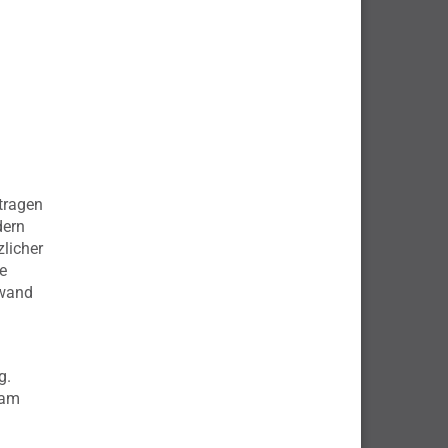
tragen
dern
zlicher
e
fwand
g.
 am