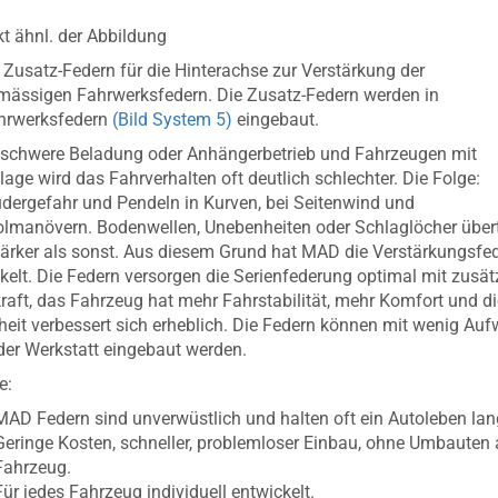
t ähnl. der Abbildung
 Zusatz-Federn für die Hinterachse zur Verstärkung der
mässigen Fahrwerksfedern. Die Zusatz-Federn werden in
ahrwerksfedern
(Bild System 5)
eingebaut.
schwere Beladung oder Anhängerbetrieb und Fahrzeugen mit
age wird das Fahrverhalten oft deutlich schlechter. Die Folge:
dergefahr und Pendeln in Kurven, bei Seitenwind und
lmanövern. Bodenwellen, Unebenheiten oder Schlaglöcher über
tärker als sonst. Aus diesem Grund hat MAD die Verstärkungsfe
kelt. Die Federn versorgen die Serienfederung optimal mit zusät
raft, das Fahrzeug hat mehr Fahrstabilität, mehr Komfort und di
heit verbessert sich erheblich. Die Federn können mit wenig Au
der Werkstatt eingebaut werden.
e:
MAD Federn sind unverwüstlich und halten oft ein Autoleben lan
Geringe Kosten, schneller, problemloser Einbau, ohne Umbauten
Fahrzeug.
Für jedes Fahrzeug individuell entwickelt.