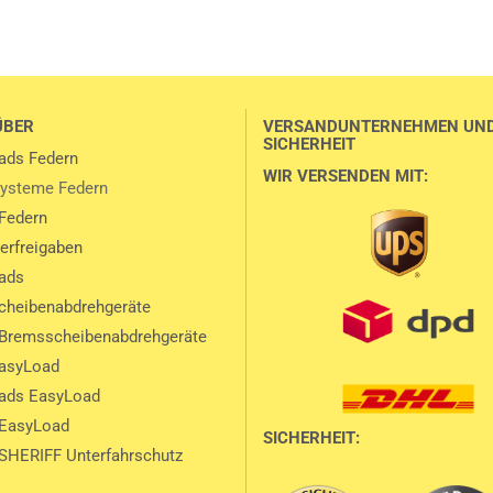
ÜBER
VERSANDUNTERNEHMEN UN
SICHERHEIT
ads Federn
WIR VERSENDEN MIT:
ysteme Federn
Federn
lerfreigaben
ads
heibenabdrehgeräte
Bremsscheibenabdrehgeräte
EasyLoad
ads EasyLoad
 EasyLoad
SICHERHEIT:
SHERIFF Unterfahrschutz