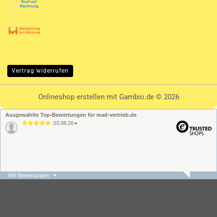
Vertrag widerrufen
Onlineshop erstellen
mit Gambio.de © 2026
Ausgewählte Top-Bewertungen für mad-vertrieb.de
03.08.26
▼
484 Bewertungen
31.07.26
▼
Die Bestellung und der
Versand ging schnell und
unkompliziert. Der
Kundenservice hat sehr
schnell regiert und war s…