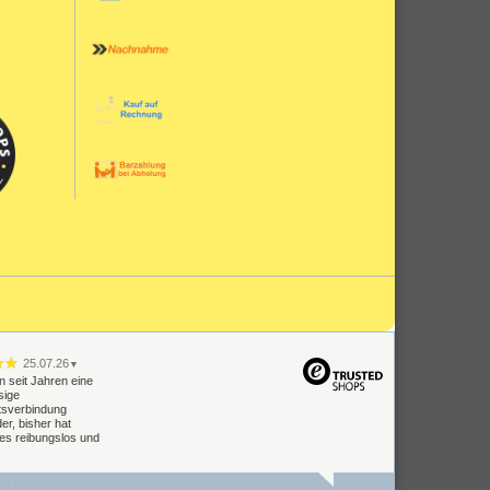
25.07.26
▼
n seit Jahren eine
sige
tsverbindung
er, bisher hat
les reibungslos und
09.07.26
▼