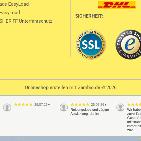
ads EasyLoad
 EasyLoad
SICHERHEIT:
SHERIFF Unterfahrschutz
Onlineshop erstellen
mit Gambio.de © 2026
29.07.26
25.07.26
▼
▼
Reibungslose und zügige
Wir habe
Abwicklung. danke
zuverläs
Geschäf
miteinand
immer al
zuv…
20.07.26
16.07.26
▼
▼