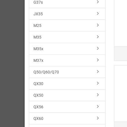
G37s
JX35
M25
M35
M35x
M37x
Q50/Q60/Q70
QX30
QX50
QX56
QX60