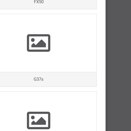
FX50
G37s