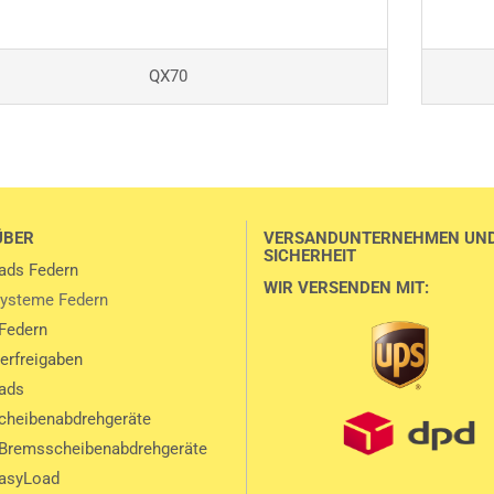
QX70
ÜBER
VERSANDUNTERNEHMEN UN
SICHERHEIT
ads Federn
WIR VERSENDEN MIT:
ysteme Federn
Federn
lerfreigaben
ads
heibenabdrehgeräte
Bremsscheibenabdrehgeräte
EasyLoad