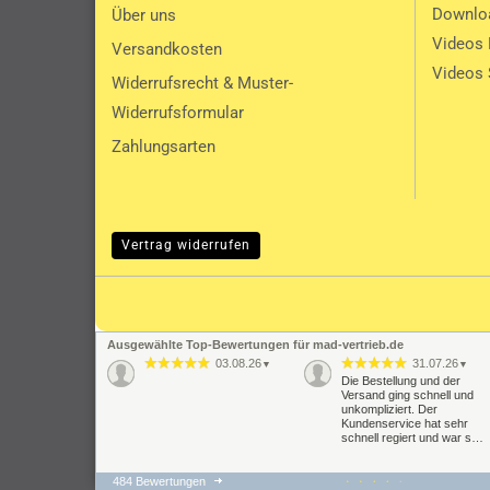
Downlo
Über uns
Videos
Versandkosten
Videos 
Widerrufsrecht & Muster-
Widerrufsformular
Zahlungsarten
Vertrag widerrufen
Ausgewählte Top-Bewertungen für mad-vertrieb.de
03.08.26
31.07.26
▼
▼
Die Bestellung und der
Versand ging schnell und
unkompliziert. Der
Kundenservice hat sehr
schnell regiert und war s…
484 Bewertungen
22.07.26
21.07.26
▼
▼