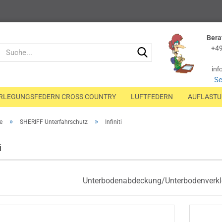
Bera
Suche...
+49
inf
Se
RLEGUNGSFEDERN CROSS COUNTRY
LUFTFEDERN
AUFLAST
»
»
e
SHERIFF Unterfahrschutz
Infiniti
i
Unterbodenabdeckung/Unterbodenverkleid