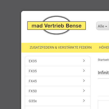
Alle
ZUSATZFEDERN & VERSTÄRKTE FEDERN
HÖHE
Startseit
EX35
FX35
Infinit
FX45
FX50
G35x