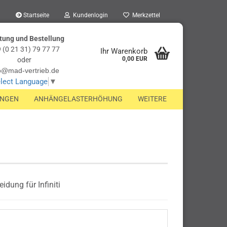
Startseite
Kundenlogin
Merkzettel
tung und Bestellung
 (0 21 31) 79 77 77
Ihr Warenkorb
0,00 EUR
oder
o@mad-vertrieb.de
lect Language
▼
UNGEN
ANHÄNGELASTERHÖHUNG
WEITERE
ung für Infiniti