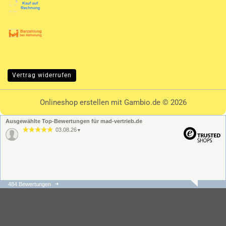
Vertrag widerrufen
Onlineshop erstellen
mit Gambio.de © 2026
Ausgewählte Top-Bewertungen für mad-vertrieb.de
03.08.26
▼
484 Bewertungen
31.07.26
▼
Die Bestellung und der
Versand ging schnell und
unkompliziert. Der
Kundenservice hat sehr
schnell regiert und war s…