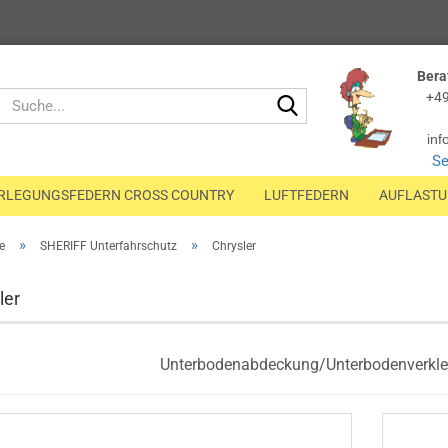
Bera
Suche...
+49
inf
Se
RLEGUNGSFEDERN CROSS COUNTRY
LUFTFEDERN
AUFLAST
»
»
e
SHERIFF Unterfahrschutz
Chrysler
ler
Unterbodenabdeckung/Unterbodenverklei