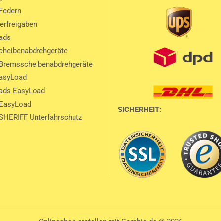
Federn
lerfreigaben
ads
heibenabdrehgeräte
Bremsscheibenabdrehgeräte
EasyLoad
ads EasyLoad
 EasyLoad
SICHERHEIT:
SHERIFF Unterfahrschutz