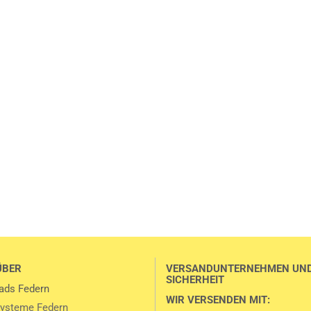
ÜBER
VERSANDUNTERNEHMEN UN
SICHERHEIT
ads Federn
WIR VERSENDEN MIT:
ysteme Federn