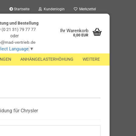
Startseite
Kundenlogin
Merkzettel
tung und Bestellung
 (0 21 31) 79 77 77
Ihr Warenkorb
0,00 EUR
oder
o@mad-vertrieb.de
lect Language
▼
UNGEN
ANHÄNGELASTERHÖHUNG
WEITERE
dung für Chrysler