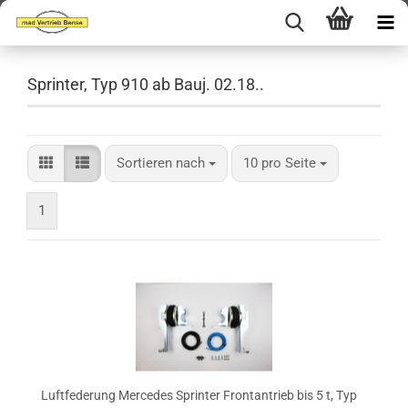
Sprinter, Typ 910 ab Bauj. 02.18..
Sortieren nach
pro Seite
Sortieren nach
10 pro Seite
1
Luftfederung Mercedes Sprinter Frontantrieb bis 5 t, Typ