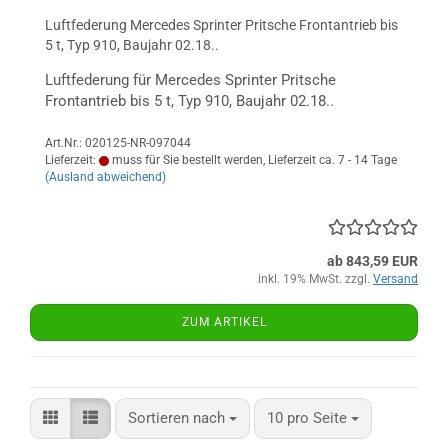
Luftfederung Mercedes Sprinter Pritsche Frontantrieb bis
5 t, Typ 910, Baujahr 02.18..
Luftfederung für Mercedes Sprinter Pritsche
Frontantrieb bis 5 t, Typ 910, Baujahr 02.18..
Art.Nr.: 020125-NR-097044
Lieferzeit:
muss für Sie bestellt werden, Lieferzeit ca. 7 - 14 Tage
(Ausland abweichend)
ab 843,59 EUR
inkl. 19% MwSt. zzgl.
Versand
ZUM ARTIKEL
Sortieren nach
pro Seite
Sortieren nach
10 pro Seite