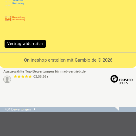
Vertrag widerrufen
Onlineshop erstellen
mit Gambio.de © 2026
Ausgewählte Top-Bewertungen für mad-vertrieb.de
03.08.26
▼
484 Bewertungen
31.07.26
▼
Die Bestellung und der
Versand ging schnell und
unkompliziert. Der
Kundenservice hat sehr
schnell regiert und war s…