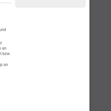
 und
nz
s an
t bzw.
pp an