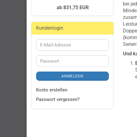
bei je
ab 831,75 EUR
Mindes
zusamm
Leistu
Kundenlogin
Doppel
(kommt
Serien
E-
Mail-
Und ka
Adresse
Passwort
ANMELDEN
Konto erstellen
Passwort vergessen?