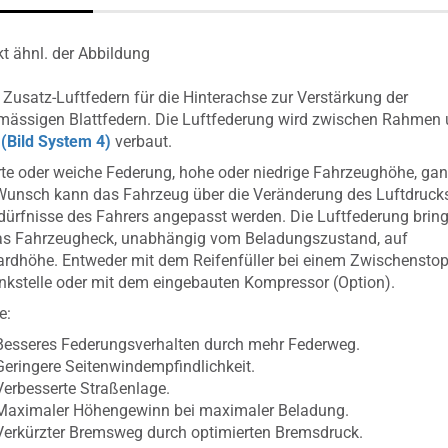
t ähnl. der Abbildung
 Zusatz-Luftfedern für die Hinterachse zur Verstärkung der
mässigen Blattfedern. Die Luftfederung wird zwischen Rahmen
e
(Bild System 4)
verbaut.
te oder weiche Federung, hohe oder niedrige Fahrzeughöhe, ga
unsch kann das Fahrzeug über die Veränderung des Luftdruck
dürfnisse des Fahrers angepasst werden. Die Luftfederung bring
das Fahrzeugheck, unabhängig vom Beladungszustand, auf
rdhöhe. Entweder mit dem Reifenfüller bei einem Zwischensto
nkstelle oder mit dem eingebauten Kompressor (Option).
e:
Besseres Federungsverhalten durch mehr Federweg.
Geringere Seitenwindempfindlichkeit.
Verbesserte Straßenlage.
Maximaler Höhengewinn bei maximaler Beladung.
Verkürzter Bremsweg durch optimierten Bremsdruck.