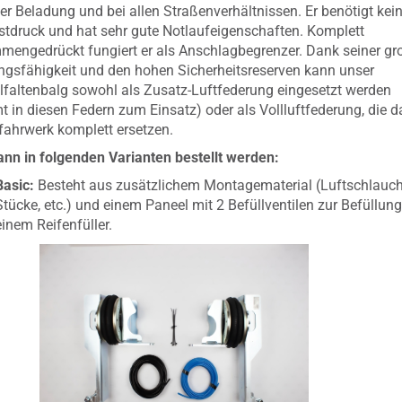
der Beladung und bei allen Straßenverhältnissen. Er benötigt kei
tdruck und hat sehr gute Notlaufeigenschaften. Komplett
engedrückt fungiert er als Anschlagbegrenzer. Dank seiner g
ngsfähigkeit und den hohen Sicherheitsreserven kann unser
faltenbalg sowohl als Zusatz-Luftfederung eingesetzt werden
 in diesen Federn zum Einsatz) oder als Vollluftfederung, die d
fahrwerk komplett ersetzen.
nn in folgenden Varianten bestellt werden:
Basic:
Besteht aus zusätzlichem Montagematerial (Luftschlauch,
Stücke, etc.) und einem Paneel mit 2 Befüllventilen zur Befüllung
einem Reifenfüller.