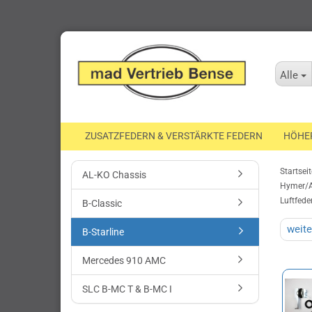
Alle
ZUSATZFEDERN & VERSTÄRKTE FEDERN
HÖHE
Startseit
AL-KO Chassis
Hymer/
Luftfede
B-Classic
weite
B-Starline
Mercedes 910 AMC
SLC B-MC T & B-MC I