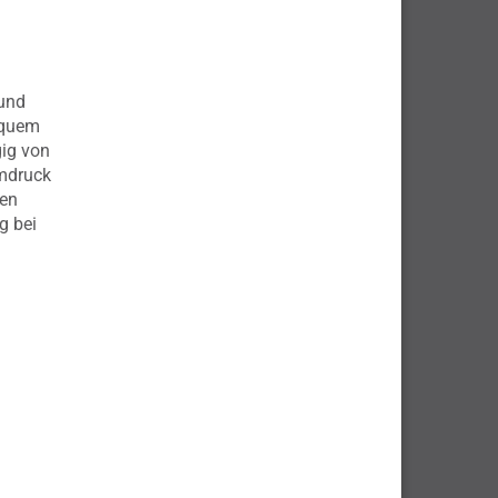
 und
equem
ig von
mdruck
den
g bei