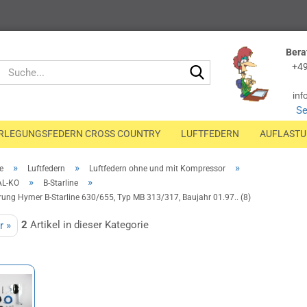
Bera
Suche...
+49
inf
Se
RLEGUNGSFEDERN CROSS COUNTRY
LUFTFEDERN
AUFLAST
»
»
»
e
Luftfedern
Luftfedern ohne und mit Kompressor
»
»
AL-KO
B-Starline
rung Hymer B-Starline 630/655, Typ MB 313/317, Baujahr 01.97.. (8)
2
Artikel in dieser Kategorie
r »