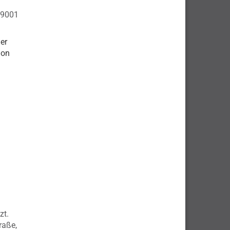
 9001
er
ion
zt.
raße,