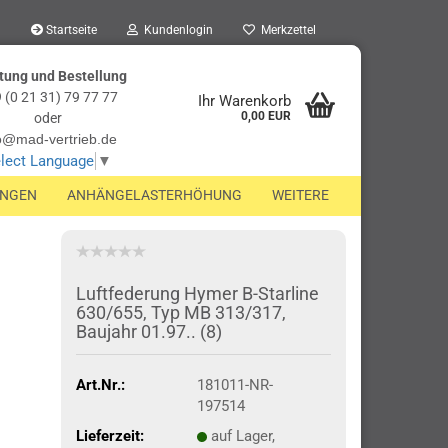
Startseite
Kundenlogin
Merkzettel
tung und Bestellung
 (0 21 31) 79 77 77
Ihr Warenkorb
0,00 EUR
oder
o@mad-vertrieb.de
lect Language
▼
UNGEN
ANHÄNGELASTERHÖHUNG
WEITERE
Luftfederung Hymer B-Starline
630/655, Typ MB 313/317,
Baujahr 01.97.. (8)
Art.Nr.:
181011-NR-
197514
Lieferzeit:
auf Lager,