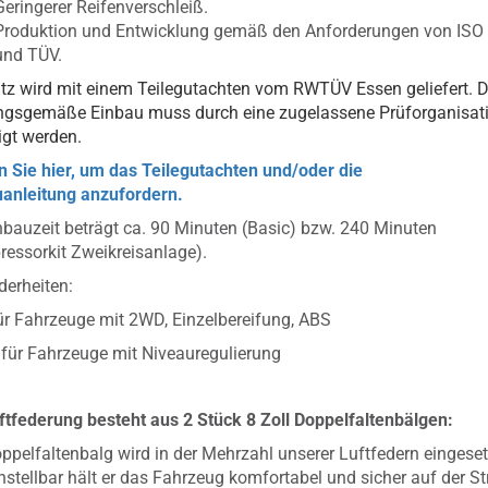
Geringerer Reifenverschleiß.
Produktion und Entwicklung gemäß den Anforderungen von ISO
und TÜV.
tz wird mit einem Teilegutachten vom RWTÜV Essen geliefert. D
ngsgemäße Einbau muss durch eine zugelassene Prüforganisat
igt werden.
n Sie hier, um das Teilegutachten und/oder die
anleitung anzufordern.
nbauzeit beträgt ca. 90 Minuten (Basic) bzw. 240 Minuten
essorkit Zweikreisanlage).
erheiten:
für Fahrzeuge mit 2WD, Einzelbereifung, ABS
t für Fahrzeuge mit Niveauregulierung
ftfederung besteht aus 2 Stück 8 Zoll Doppelfaltenbälgen:
ppelfaltenbalg wird in der Mehrzahl unserer Luftfedern eingeset
instellbar hält er das Fahrzeug komfortabel und sicher auf der St