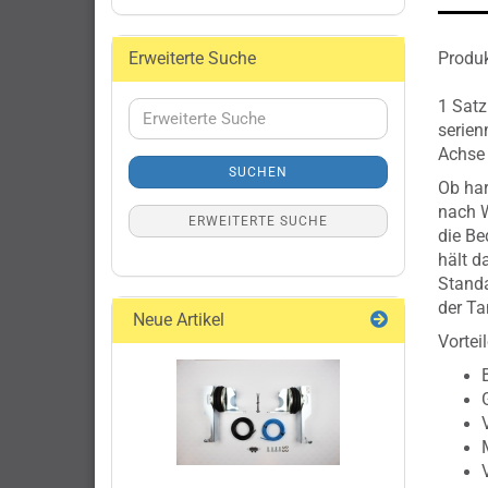
Erweiterte Suche
Produk
1 Satz
Erweiterte
serien
Suche
Achs
SUCHEN
Ob har
nach W
ERWEITERTE SUCHE
die Be
hält 
Standa
der Ta
Neue Artikel
Vorteil