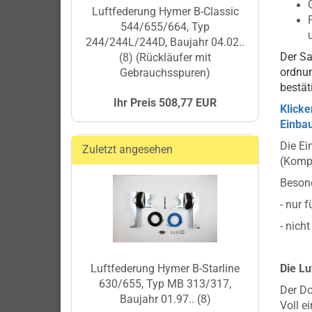
Luftfederung Hymer B-Classic
544/655/664, Typ
244/244L/244D, Baujahr 04.02..
Der Sa
(8) (Rückläufer mit
ordnu
Gebrauchsspuren)
bestät
Ihr Preis 508,77 EUR
Klicke
Einbau
Die Ei
Zuletzt angesehen
(Kompr
Besond
- nur 
- nich
Luftfederung Hymer B-Starline
Die Lu
630/655, Typ MB 313/317,
Der Do
Baujahr 01.97.. (8)
Voll e