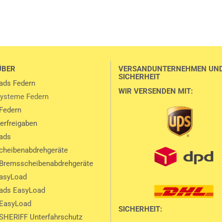
ÜBER
VERSANDUNTERNEHMEN UN
SICHERHEIT
ads Federn
WIR VERSENDEN MIT:
ysteme Federn
Federn
lerfreigaben
ads
heibenabdrehgeräte
Bremsscheibenabdrehgeräte
EasyLoad
ads EasyLoad
 EasyLoad
SICHERHEIT:
SHERIFF Unterfahrschutz