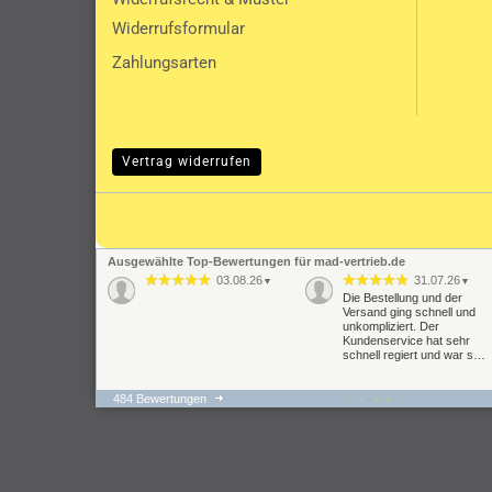
Widerrufsformular
Zahlungsarten
Vertrag widerrufen
Ausgewählte Top-Bewertungen für mad-vertrieb.de
03.08.26
31.07.26
▼
▼
Die Bestellung und der
Versand ging schnell und
unkompliziert. Der
Kundenservice hat sehr
schnell regiert und war s…
484 Bewertungen
22.07.26
21.07.26
▼
▼
super schnelle Lieferung,
Der gesamte
Fahrverhalten hat sich um
Bestellvorgang hat gut
Welten verbessert passte
geklappt und auch auf
alles auf Anhieb bei der
meine Anfragen wurde
Montage und …
geantwortet. Problematisch