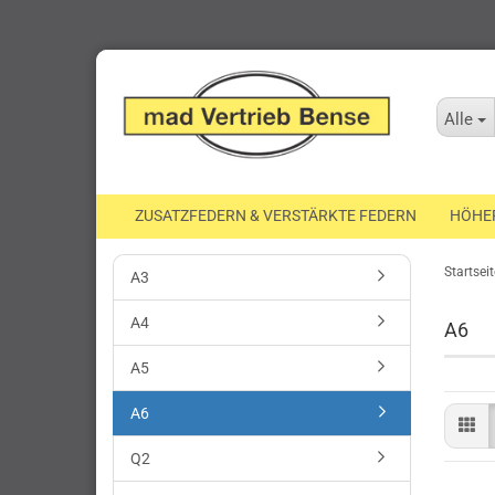
Alle
ZUSATZFEDERN & VERSTÄRKTE FEDERN
HÖHE
Startseit
A3
A4
A6
A5
A6
Q2