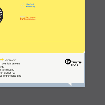
25.07.26
▼
n seit Jahren eine
sige
tsverbindung
er, bisher hat
les reibungslos und
09.07.26
▼
Lieferung Einbau
oblemlos.
keit muss man
n