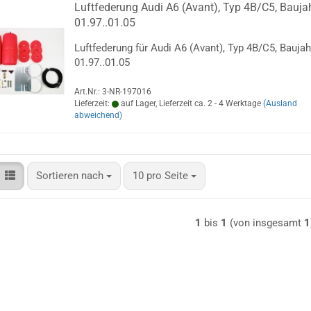
Luftfederung Audi A6 (Avant), Typ 4B/C5, Bauja
01.97..01.05
Luftfederung für Audi A6 (Avant), Typ 4B/C5, Baujah
01.97..01.05
Art.Nr.: 3-NR-197016
Lieferzeit:
auf Lager, Lieferzeit ca. 2 - 4 Werktage
(Ausland
abweichend)
Sortieren nach
pro Seite
Sortieren nach
10 pro Seite
1
bis
1
(von insgesamt
1