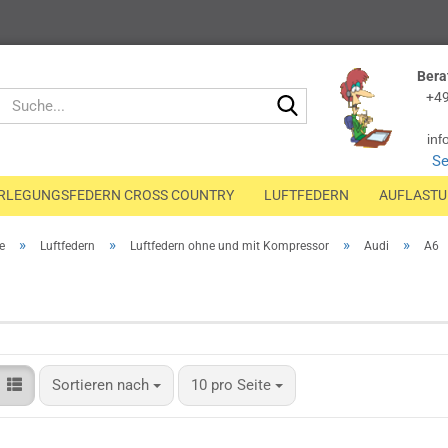
Bera
Suche...
+49
inf
Se
RLEGUNGSFEDERN CROSS COUNTRY
LUFTFEDERN
AUFLAST
»
»
»
»
e
Luftfedern
Luftfedern ohne und mit Kompressor
Audi
A6
Sortieren nach
pro Seite
Sortieren nach
10 pro Seite