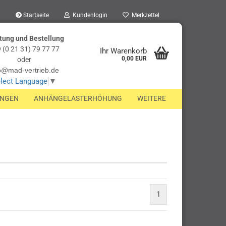
Startseite
Kundenlogin
Merkzettel
tung und Bestellung
 (0 21 31) 79 77 77
Ihr Warenkorb
0,00 EUR
oder
o@mad-vertrieb.de
lect Language
▼
UNGEN
ANHÄNGELASTERHÖHUNG
WEITERE
1