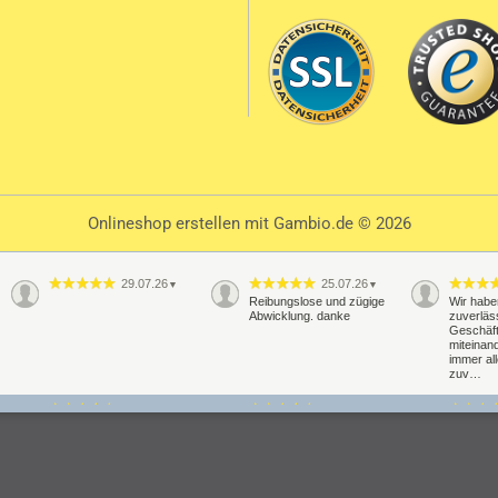
Onlineshop erstellen
mit Gambio.de © 2026
29.07.26
25.07.26
▼
▼
Reibungslose und zügige
Wir habe
Abwicklung. danke
zuverläs
Geschäf
miteinand
immer al
zuv…
20.07.26
16.07.26
▼
▼
Schnelle Lieferung
Alles perfekt super Support
Schelle 
klappt pr
Haltbahr
abwarte