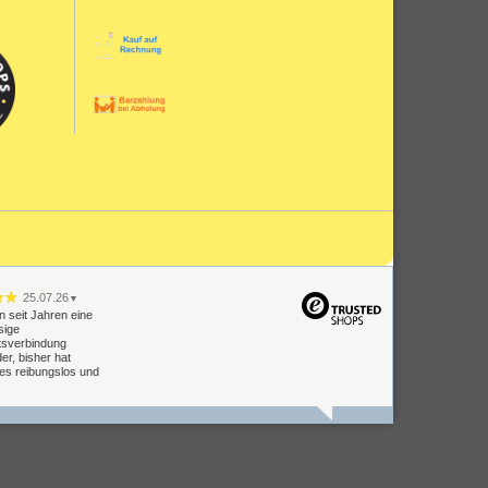
25.07.26
▼
n seit Jahren eine
sige
tsverbindung
er, bisher hat
les reibungslos und
09.07.26
▼
Lieferung Einbau
oblemlos.
keit muss man
n