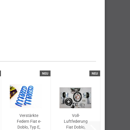
NEU
NEU
Verstärkte
Voll-
Federn Fiat e-
Luftfederung
Doblo, Typ E,
Fiat Doblo,