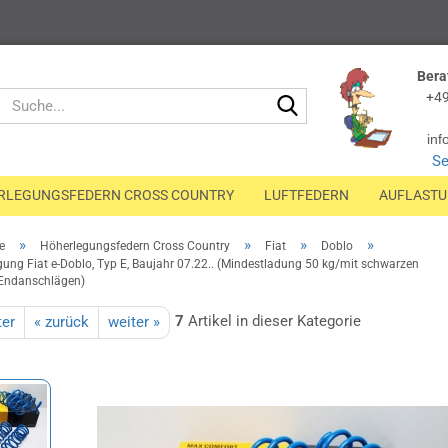
Bera
Suche...
+49
inf
Se
RLEGUNGSFEDERN CROSS COUNTRY
LUFTFEDERN
AUFLAST
»
»
»
»
e
Höherlegungsfedern Cross Country
Fiat
Doblo
ung Fiat e-Doblo, Typ E, Baujahr 07.22.. (Mindestladung 50 kg/mit schwarzen
ndanschlägen)
7
Artikel in dieser Kategorie
ter
« zurück
weiter »