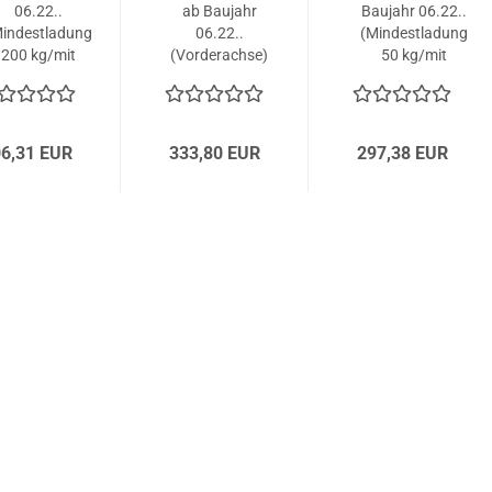
06.22..
ab Baujahr
Baujahr 06.22..
indestladung
06.22..
(Mindestladung
200 kg/mit
(Vorderachse)
50 kg/mit
schwarzen
schwarzen
Gummi-
Gummi-
danschlägen)
Endanschlägen)
6,31 EUR
333,80 EUR
297,38 EUR