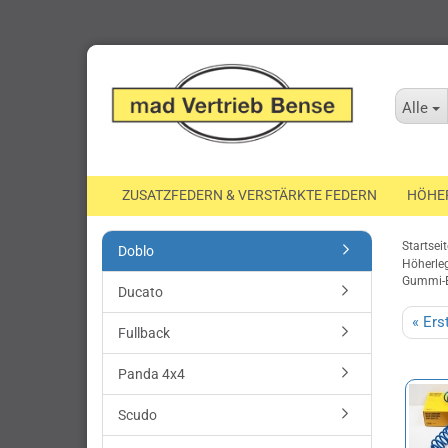
Alle
ZUSATZFEDERN & VERSTÄRKTE FEDERN
HÖHE
Startseit
Doblo
Höherleg
Gummi-E
Ducato
« Ers
Fullback
Panda 4x4
Scudo