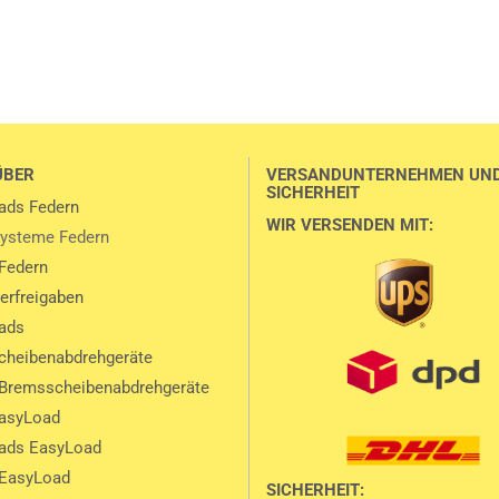
ÜBER
VERSANDUNTERNEHMEN UN
SICHERHEIT
ads Federn
WIR VERSENDEN MIT:
ysteme Federn
Federn
lerfreigaben
ads
heibenabdrehgeräte
Bremsscheibenabdrehgeräte
EasyLoad
ads EasyLoad
 EasyLoad
SICHERHEIT: