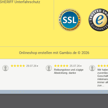
SHERIFF Unterfahrschutz
Onlineshop erstellen
mit Gambio.de © 2026
29.07.26
25.07.26
▼
▼
Reibungslose und zügige
Wir habe
Abwicklung. danke
zuverläs
Geschäf
miteinand
immer al
zuv…
20.07.26
16.07.26
▼
▼
Schnelle Lieferung
Alles perfekt super Support
Schelle 
klappt pr
Haltbahr
abwarte