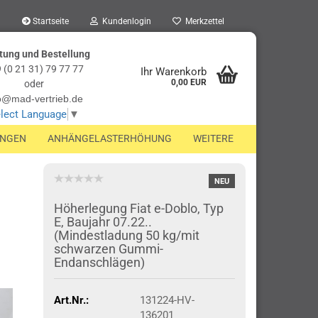
Startseite
Kundenlogin
Merkzettel
tung und Bestellung
 (0 21 31) 79 77 77
Ihr Warenkorb
0,00 EUR
oder
o@mad-vertrieb.de
lect Language
▼
UNGEN
ANHÄNGELASTERHÖHUNG
WEITERE
NEU
Höherlegung Fiat e-Doblo, Typ
E, Baujahr 07.22..
(Mindestladung 50 kg/mit
schwarzen Gummi-
Endanschlägen)
Art.Nr.:
131224-HV-
136201