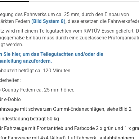
legung des Fahrwerks um ca. 25 mm, durch den Einbau von
tärkten Federn
(Bild System 8)
, diese ersetzen die Fahrwerksfed
tz wird mit einem Teilegutachten vom RWTÜV Essen geliefert. D
ngsgemäße Einbau muss durch eine zugelassene Prüforganisat
igt werden.
n Sie hier, um das Teilegutachten und/oder die
anleitung anzufordern.
nbauzeit beträgt ca. 120 Minuten.
erheiten:
s Country Federn ca. 25 mm höher.
für e-Doblo
Fahrzeuge mit schwarzen Gummi-Endanschlägen, siehe Bild 2
Mindestladung beträgt 50 kg
für Fahrzeuge mit Frontantrieb und Farbcode 2 x grün und 1 x gr
t für Fahrzeuge mit
4x4 (Allrad),
Luftfahrwerk, lastabhängigem