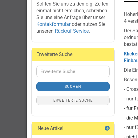
Sollten Sie uns zu den o.g. Zeiten
einmal nicht erreichen, schreiben
Höher
Sie uns eine Anfrage über unser
4 vers
Kontakformular
oder nutzen Sie
Der Sa
unseren
Rückruf Service
.
ordnu
bestät
Klicke
Erweiterte Suche
Einbau
Erweiterte
Die Ei
Suche
Besond
SUCHEN
- Cros
- nur 
ERWEITERTE SUCHE
- für 
- die 
- nur 
Neue Artikel
- nich