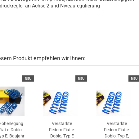
ruckregler an Achse 2 und Niveauregulierung
esem Produkt empfehlen wir Ihnen:
NEU
NEU
NEU
Höherlegung
Verstärkte
Verstärkte
Fiat e-Doblo,
Federn Fiat e-
Federn Fiat e-
yp E, Baujahr
Doblo, Typ E
Doblo, Typ E,