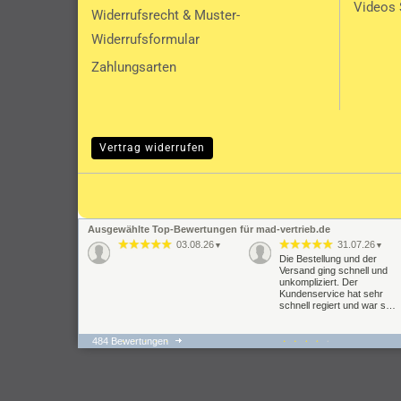
Videos 
Widerrufsrecht & Muster-
Widerrufsformular
Zahlungsarten
Vertrag widerrufen
Ausgewählte Top-Bewertungen für mad-vertrieb.de
03.08.26
31.07.26
▼
▼
Die Bestellung und der
Versand ging schnell und
unkompliziert. Der
Kundenservice hat sehr
schnell regiert und war s…
484 Bewertungen
22.07.26
21.07.26
▼
▼
super schnelle Lieferung,
Der gesamte
Fahrverhalten hat sich um
Bestellvorgang hat gut
Welten verbessert passte
geklappt und auch auf
alles auf Anhieb bei der
meine Anfragen wurde