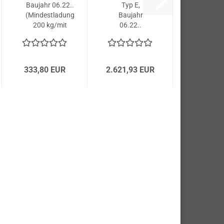
Baujahr 06.22..
Typ E,
(Mindestladung
Baujahr
200 kg/mit
06.22..
schwarzen
Gummi-
Endanschlägen)
333,80 EUR
2.621,93 EUR