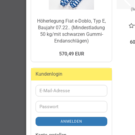
(M
Höherlegung Fiat e-Doblo, Typ E,
Baujahr 07.22.. (Mindestladung
En
50 kg/mit schwarzen Gummi-
Endanschlägen)
60
570,49 EUR
Kundenlogin
E-
Mail-
Adresse
Passwort
ANMELDEN