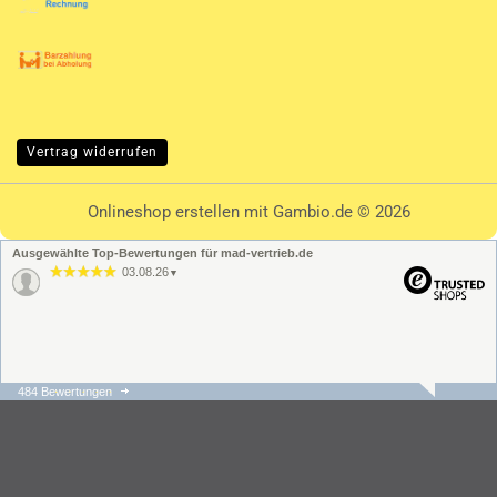
Vertrag widerrufen
Onlineshop erstellen
mit Gambio.de © 2026
Ausgewählte Top-Bewertungen für mad-vertrieb.de
03.08.26
▼
484 Bewertungen
31.07.26
▼
Die Bestellung und der
Versand ging schnell und
unkompliziert. Der
Kundenservice hat sehr
schnell regiert und war s…