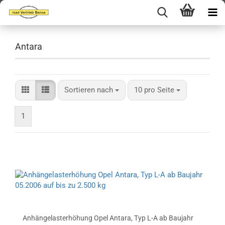
Antara
Sortieren nach
pro Seite
Sortieren nach
10 pro Seite
1
Anhängelasterhöhung Opel Antara, Typ L-A ab Baujahr