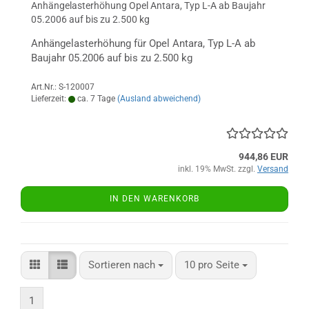
Anhängelasterhöhung Opel Antara, Typ L-A ab Baujahr
05.2006 auf bis zu 2.500 kg
Anhängelasterhöhung für Opel Antara, Typ L-A ab
Baujahr 05.2006 auf bis zu 2.500 kg
Art.Nr.: S-120007
Lieferzeit:
ca. 7 Tage
(Ausland abweichend)
944,86 EUR
inkl. 19% MwSt. zzgl.
Versand
IN DEN WARENKORB
Sortieren nach
pro Seite
Sortieren nach
10 pro Seite
1